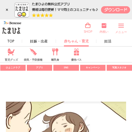
×
内祝い
SHOP
メニュー
TOP
妊娠・出産
赤ちゃん・育児
妊活
育児グッズ
病気・予防接種
離乳食
優待パス
ひよこクラブ
アプリ
SNS
キャンペーン
写真スタジオ