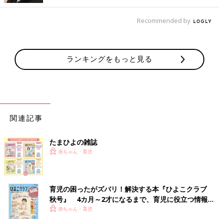
Recommended by
ランキングをもっと見る
関連記事
たまひよの雑誌
赤ちゃん・育児
育児の困ったがズバリ！解決する本『ひよこクラブ
秋号』 4カ月～2才になるまで、育児に役立つ情報が
いっぱい！
赤ちゃん・育児