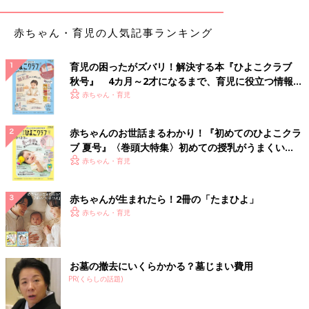
赤ちゃん・育児の人気記事ランキング
育児の困ったがズバリ！解決する本『ひよこクラブ
秋号』 4カ月～2才になるまで、育児に役立つ情報が
いっぱい！
赤ちゃん・育児
赤ちゃんのお世話まるわかり！『初めてのひよこクラ
ブ 夏号』〈巻頭大特集〉初めての授乳がうまくい
く！ おっぱい・ミルクの基本と夏のトラブル 解決テ
赤ちゃん・育児
ク
赤ちゃんが生まれたら！2冊の「たまひよ」
赤ちゃん・育児
お墓の撤去にいくらかかる？墓じまい費用
PR(くらしの話題)