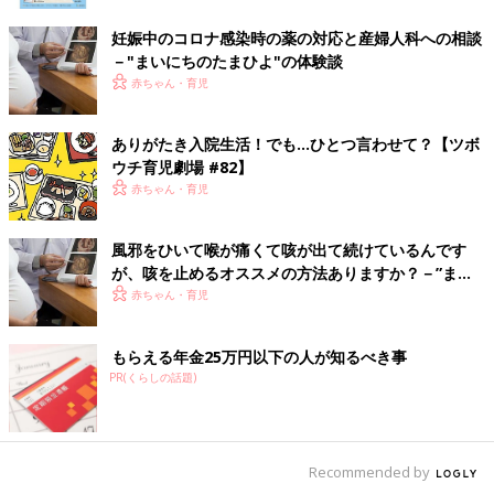
妊娠中のコロナ感染時の薬の対応と産婦人科への相談
－"まいにちのたまひよ"の体験談
赤ちゃん・育児
ありがたき入院生活！でも…ひとつ言わせて？【ツボ
ウチ育児劇場 #82】
赤ちゃん・育児
風邪をひいて喉が痛くて咳が出て続けているんです
が、咳を止めるオススメの方法ありますか？－”まい
にちのたまひよ”に寄せられた投稿
赤ちゃん・育児
もらえる年金25万円以下の人が知るべき事
PR(くらしの話題)
Recommended by