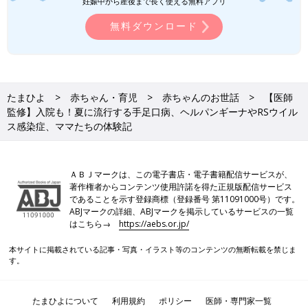
妊娠中から産後まで長く使える無料アプリ
無料ダウンロード
たまひよ
赤ちゃん・育児
赤ちゃんのお世話
【医師
監修】入院も！夏に流行する手足口病、ヘルパンギーナやRSウイル
ス感染症、ママたちの体験記
ＡＢＪマークは、この電子書店・電子書籍配信サービスが、
著作権者からコンテンツ使用許諾を得た正規版配信サービス
であることを示す登録商標（登録番号 第11091000号）です。
ABJマークの詳細、ABJマークを掲示しているサービスの一覧
はこちら→
https://aebs.or.jp/
本サイトに掲載されている記事・写真・イラスト等のコンテンツの無断転載を禁じま
す。
たまひよについて
利用規約
ポリシー
医師・専門家一覧