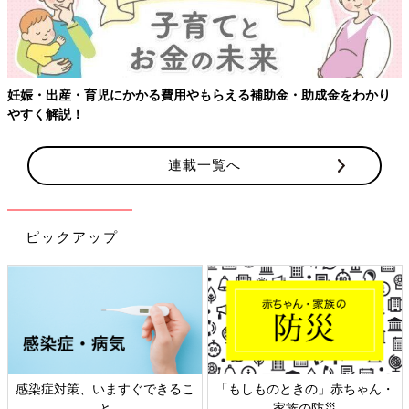
補助金・助成金をわかり
連載一覧へ
ピックアップ
もしものときの」赤ちゃん・
日本外来小児科学会リーフレッ
六星
家族の防災
ト検討会