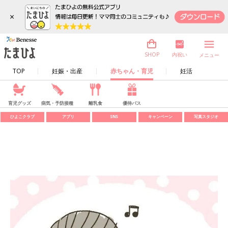
×
内祝い
SHOP
メニュー
TOP
妊娠・出産
赤ちゃん・育児
妊活
育児グッズ
病気・予防接種
離乳食
優待パス
ひよこクラブ
アプリ
SNS
キャンペーン
写真スタジオ