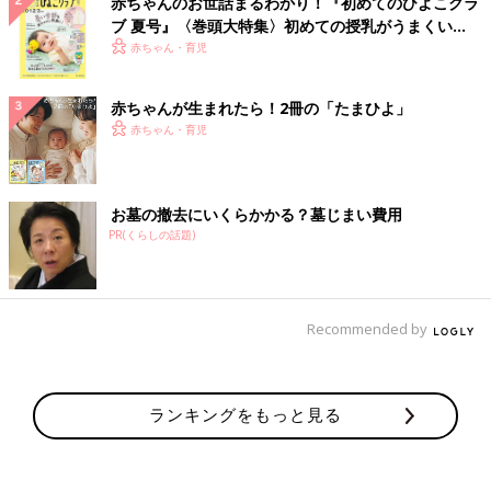
赤ちゃんのお世話まるわかり！『初めてのひよこクラ
ブ 夏号』〈巻頭大特集〉初めての授乳がうまくい
く！ おっぱい・ミルクの基本と夏のトラブル 解決テ
赤ちゃん・育児
ク
赤ちゃんが生まれたら！2冊の「たまひよ」
赤ちゃん・育児
お墓の撤去にいくらかかる？墓じまい費用
PR(くらしの話題)
Recommended by
ランキングをもっと見る