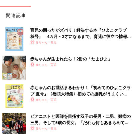
関連記事
育児の困ったがズバリ！解決する本『ひよこクラブ
秋号』 4カ月～2才になるまで、育児に役立つ情報が
いっぱい！
赤ちゃん・育児
赤ちゃんが生まれたら！2冊の「たまひよ」
赤ちゃん・育児
赤ちゃんのお世話まるわかり！『初めてのひよこクラ
ブ 夏号』〈巻頭大特集〉初めての授乳がうまくい
く！ おっぱい・ミルクの基本と夏のトラブル 解決テ
赤ちゃん・育児
ク
ピアニストと医師を目指す双子の長男・二男、難病の
三男、そして5歳の長女。「だれも何もあきらめてほ
しくない」母の思い
赤ちゃん・育児