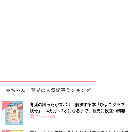
赤ちゃん・育児の人気記事ランキング
育児の困ったがズバリ！解決する本『ひよこクラブ
秋号』 4カ月～2才になるまで、育児に役立つ情報が
いっぱい！
赤ちゃん・育児