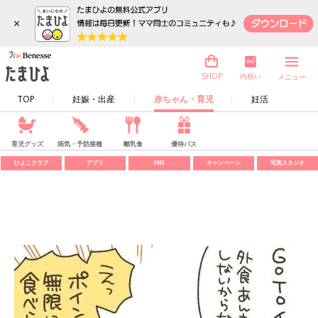
×
内祝い
SHOP
メニュー
TOP
妊娠・出産
赤ちゃん・育児
妊活
育児グッズ
病気・予防接種
離乳食
優待パス
ひよこクラブ
アプリ
SNS
キャンペーン
写真スタジオ