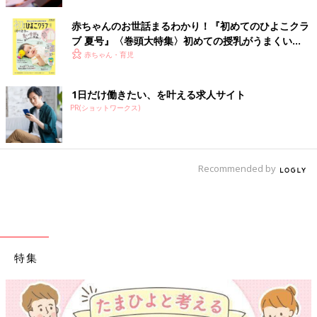
赤ちゃんのお世話まるわかり！『初めてのひよこクラ
ブ 夏号』〈巻頭大特集〉初めての授乳がうまくい
く！ おっぱい・ミルクの基本と夏のトラブル 解決テ
赤ちゃん・育児
ク
1日だけ働きたい、を叶える求人サイト
PR(ショットワークス)
Recommended by
特集