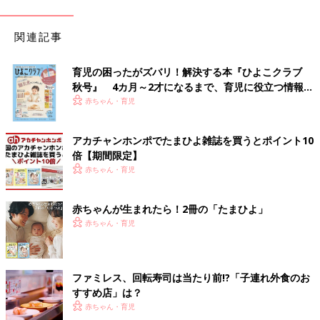
関連記事
育児の困ったがズバリ！解決する本『ひよこクラブ
秋号』 4カ月～2才になるまで、育児に役立つ情報が
いっぱい！
赤ちゃん・育児
アカチャンホンポでたまひよ雑誌を買うとポイント10
倍【期間限定】
赤ちゃん・育児
赤ちゃんが生まれたら！2冊の「たまひよ」
赤ちゃん・育児
ファミレス、回転寿司は当たり前!?「子連れ外食のお
すすめ店」は？
赤ちゃん・育児