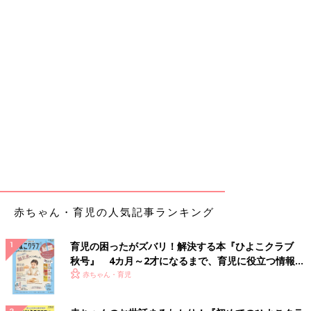
赤ちゃん・育児の人気記事ランキング
育児の困ったがズバリ！解決する本『ひよこクラブ
秋号』 4カ月～2才になるまで、育児に役立つ情報が
いっぱい！
赤ちゃん・育児