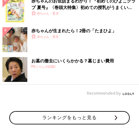
赤ちゃんのお世話まるわかり！『初めてのひよこクラ
ブ 夏号』〈巻頭大特集〉初めての授乳がうまくい
く！ おっぱい・ミルクの基本と夏のトラブル 解決テ
赤ちゃん・育児
ク
赤ちゃんが生まれたら！2冊の「たまひよ」
赤ちゃん・育児
お墓の撤去にいくらかかる？墓じまい費用
PR(くらしの話題)
Recommended by
ランキングをもっと見る