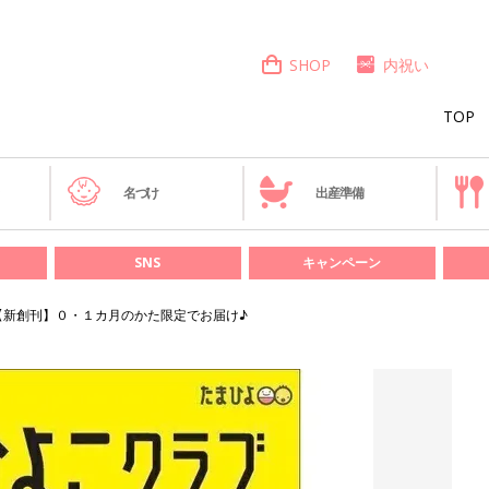
SHOP
内祝い
TOP
き
名づけ
出産準備
SNS
キャンペーン
【新創刊】０・１カ月のかた限定でお届け♪