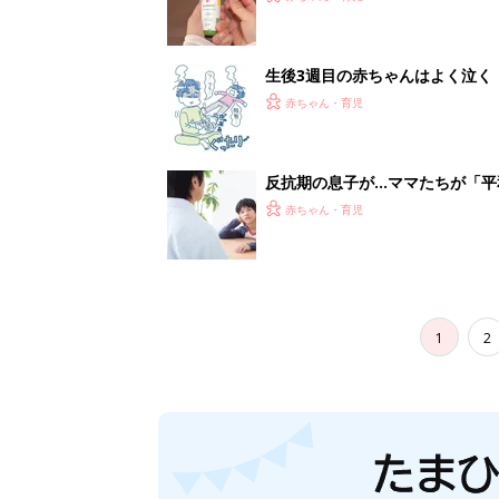
生後3週目の赤ちゃんはよく泣く
って本当？【専門家】
赤ちゃん・育児
反抗期の息子が...ママたちが「
赤ちゃん・育児
1
2