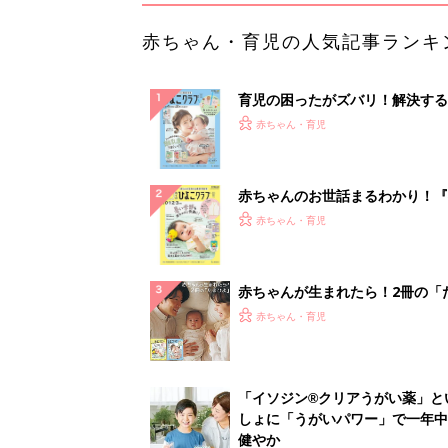
赤ちゃん・育児の人気記事ランキ
育児の困ったがズバリ！解決する
『ひよこクラブ 夏号』 4カ月～
赤ちゃん・育児
になるまで、育児に役立つ情報が
ぱい！
赤ちゃんのお世話まるわかり！『
てのひよこクラブ 夏号』〈巻頭
赤ちゃん・育児
集〉初めての授乳がうまくいく！
っぱい・ミルクの基本と夏のトラ
解決テク
赤ちゃんが生まれたら！2冊の「
ひよ」
赤ちゃん・育児
「イソジン®クリアうがい薬」と
しょに「うがいパワー」で一年中
健やか