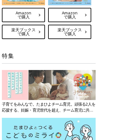
Amazon
Amazon
で購入
で購入
楽天ブックス
楽天ブックス
で購入
で購入
特集
子育てをみんなで。たまひよチーム育児。頑張る2人を
応援する、妊娠・育児世代を超え、チーム育児に共感
する社会を目指していきます。