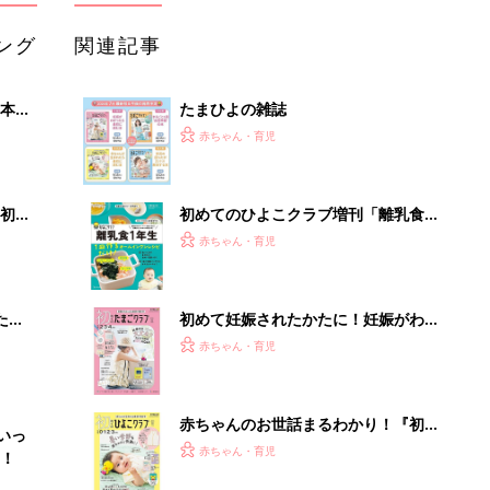
ング
関連記事
本
たまひよの雑誌
2才
赤ちゃん・育児
いっ
初め
初めてのひよこクラブ増刊「離乳食1
大特
年生 1皿作るだけ！オールインワン​レ
赤ちゃん・育児
 お
シピ」
ブル
たま
初めて妊娠されたかたに！妊娠がわか
ったら最初に読む本『初めてのたまご
赤ちゃん・育児
クラブ 夏号』
赤ちゃんのお世話まるわかり！『初め
いっ
てのひよこクラブ 夏号』〈巻頭大特
赤ちゃん・育児
！
集〉初めての授乳がうまくいく！ お