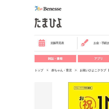
妊娠早見表
お金・手続
雑誌・書籍
アプリ
トップ
赤ちゃん・育児
お祝いひよこクラブ 