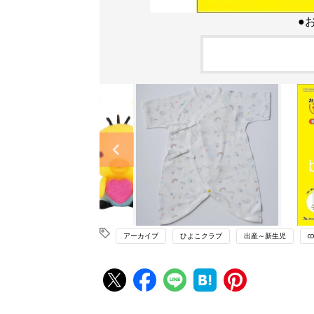
●
アーカイブ
ひよこクラブ
出産～新生児
co