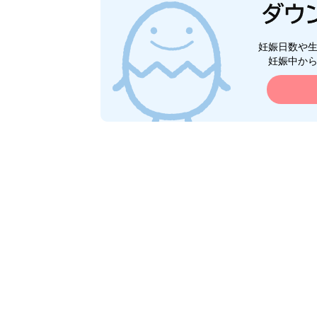
妊娠日数や
妊娠中か