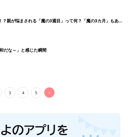
！？親が悩まされる「魔の3週目」って何？「魔の3カ月」もある
平和だな～」と感じた瞬間
3
4
5
>