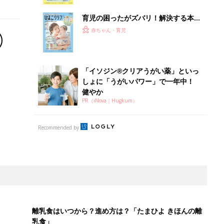
っぱい・ミルクの基本と夏のトラブル
解決テク
育児の困ったがズバリ！解決する本
『ひよこクラブ 夏号』 4カ月～2才
赤ちゃん・育児
になるまで、育児に役立つ情報がいっ
ぱい！
「イソジン®クリアうがい薬」といっ
しょに「うがいパワー」で一年中！
健やか
PR（iNova｜Hugkum）
Recommended by
離乳食はいつから？進め方は？「たまひよ きほんの離
乳食」