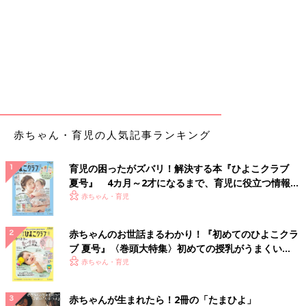
赤ちゃん・育児の人気記事ランキング
育児の困ったがズバリ！解決する本『ひよこクラブ
夏号』 4カ月～2才になるまで、育児に役立つ情報が
いっぱい！
赤ちゃん・育児
赤ちゃんのお世話まるわかり！『初めてのひよこクラ
ブ 夏号』〈巻頭大特集〉初めての授乳がうまくい
く！ おっぱい・ミルクの基本と夏のトラブル 解決テ
赤ちゃん・育児
ク
赤ちゃんが生まれたら！2冊の「たまひよ」