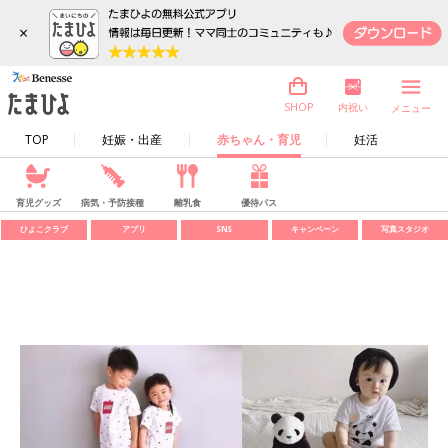
×
内祝い
SHOP
メニュー
TOP
妊娠・出産
赤ちゃん・育児
妊活
育児グッズ
病気・予防接種
離乳食
優待パス
ひよこクラブ
アプリ
SNS
キャンペーン
写真スタジオ