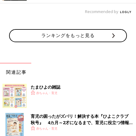
Recommended by
ランキングをもっと見る
関連記事
たまひよの雑誌
赤ちゃん・育児
育児の困ったがズバリ！解決する本『ひよこクラブ
秋号』 4カ月～2才になるまで、育児に役立つ情報が
いっぱい！
赤ちゃん・育児