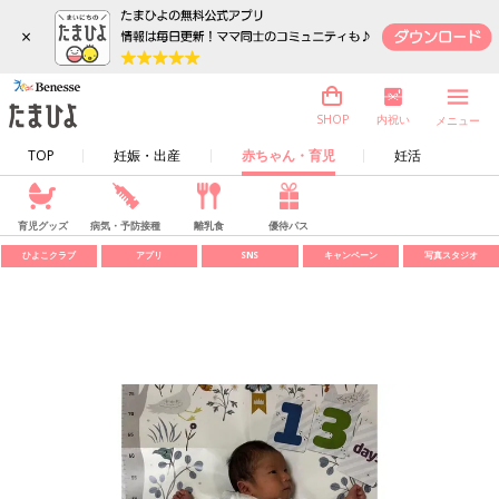
×
内祝い
SHOP
メニュー
TOP
妊娠・出産
赤ちゃん・育児
妊活
育児グッズ
病気・予防接種
離乳食
優待パス
ひよこクラブ
アプリ
SNS
キャンペーン
写真スタジオ