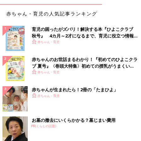
赤ちゃん・育児の人気記事ランキング
育児の困ったがズバリ！解決する本『ひよこクラブ
秋号』 4カ月～2才になるまで、育児に役立つ情報が
いっぱい！
赤ちゃん・育児
赤ちゃんのお世話まるわかり！『初めてのひよこクラ
ブ 夏号』〈巻頭大特集〉初めての授乳がうまくい
く！ おっぱい・ミルクの基本と夏のトラブル 解決テ
赤ちゃん・育児
ク
赤ちゃんが生まれたら！2冊の「たまひよ」
赤ちゃん・育児
お墓の撤去にいくらかかる？墓じまい費用
PR(くらしの話題)