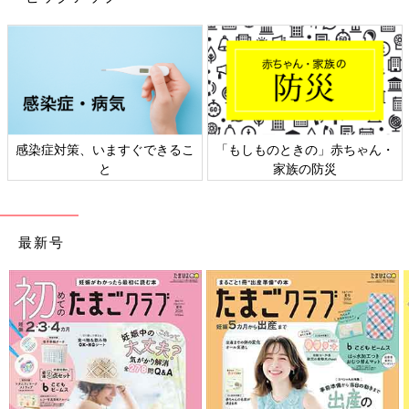
日本外来小児科学会リーフレッ
六星占術 細木かおりさんの人生
ト検討会
相談
最新号