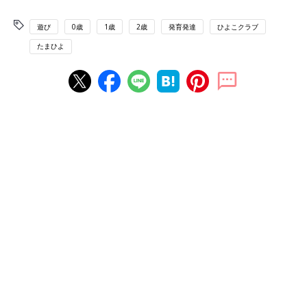
遊び
0歳
1歳
2歳
発育発達
ひよこクラブ
たまひよ