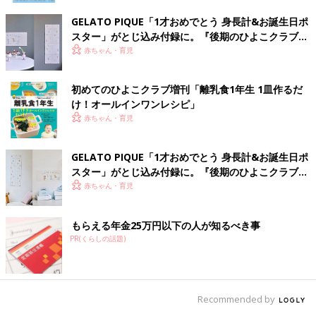
GELATO PIQUE「1才おめでとう 身長計&お誕生日ポ
スター」がとじ込み付録に。『後期のひよこクラブ』
春号が発売中！
赤ちゃん・育児
初めてのひよこクラブ増刊「離乳食1年生 1皿作るだ
け！オールインワン​レシピ」
赤ちゃん・育児
GELATO PIQUE「1才おめでとう 身長計&お誕生日ポ
スター」がとじ込み付録に。『後期のひよこクラブ』
冬号が発売中！
赤ちゃん・育児
もらえる年金25万円以下の人が知るべき事
PR(くらしの話題)
Recommended by