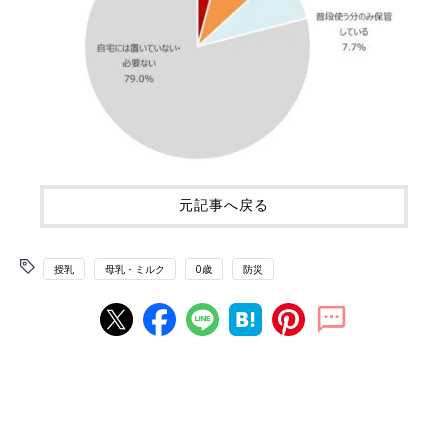
元記事へ戻る
授乳
母乳・ミルク
0歳
防災