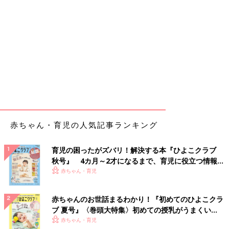
赤ちゃん・育児の人気記事ランキング
育児の困ったがズバリ！解決する本『ひよこクラブ
秋号』 4カ月～2才になるまで、育児に役立つ情報が
いっぱい！
赤ちゃん・育児
赤ちゃんのお世話まるわかり！『初めてのひよこクラ
ブ 夏号』〈巻頭大特集〉初めての授乳がうまくい
く！ おっぱい・ミルクの基本と夏のトラブル 解決テ
赤ちゃん・育児