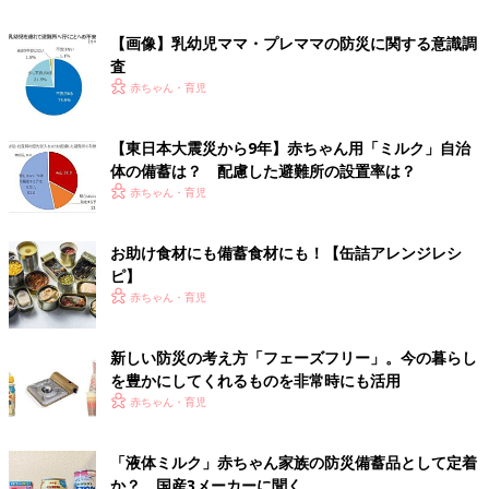
【画像】乳幼児ママ・プレママの防災に関する意識調
査
赤ちゃん・育児
【東日本大震災から9年】赤ちゃん用「ミルク」自治
体の備蓄は？ 配慮した避難所の設置率は？
赤ちゃん・育児
お助け食材にも備蓄食材にも！【缶詰アレンジレシ
ピ】
赤ちゃん・育児
新しい防災の考え方「フェーズフリー」。今の暮らし
を豊かにしてくれるものを非常時にも活用
赤ちゃん・育児
「液体ミルク」赤ちゃん家族の防災備蓄品として定着
か？ 国産3メーカーに聞く