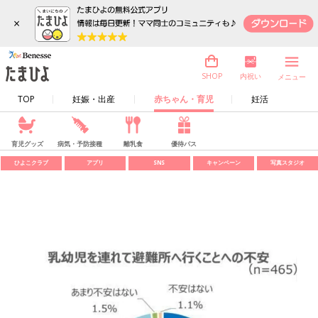
×
内祝い
SHOP
メニュー
TOP
妊娠・出産
赤ちゃん・育児
妊活
育児グッズ
病気・予防接種
離乳食
優待パス
ひよこクラブ
アプリ
SNS
キャンペーン
写真スタジオ