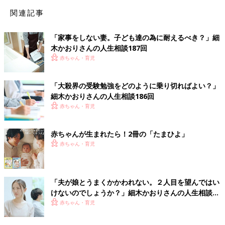
関連記事
「家事をしない妻。子ども達の為に耐えるべき？」細
木かおりさんの人生相談187回
赤ちゃん・育児
「大殺界の受験勉強をどのように乗り切ればよい？」
細木かおりさんの人生相談186回
赤ちゃん・育児
赤ちゃんが生まれたら！2冊の「たまひよ」
赤ちゃん・育児
「夫が娘とうまくかかわれない。２人目を望んではい
けないのでしょうか？」細木かおりさんの人生相談
183回
赤ちゃん・育児