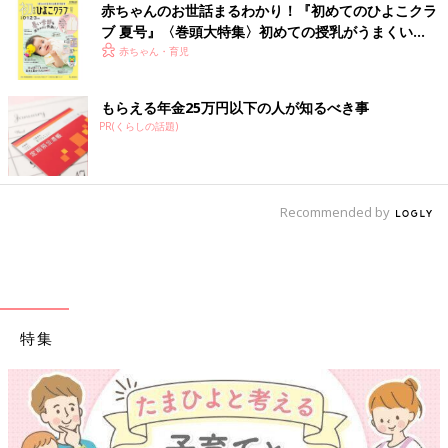
赤ちゃんのお世話まるわかり！『初めてのひよこクラ
ブ 夏号』〈巻頭大特集〉初めての授乳がうまくい
く！ おっぱい・ミルクの基本と夏のトラブル 解決テ
赤ちゃん・育児
ク
もらえる年金25万円以下の人が知るべき事
PR(くらしの話題)
Recommended by
特集