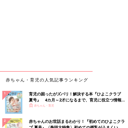
赤ちゃん・育児の人気記事ランキング
育児の困ったがズバリ！解決する本『ひよこクラブ
夏号』 4カ月～2才になるまで、育児に役立つ情報が
いっぱい！
赤ちゃん・育児
赤ちゃんのお世話まるわかり！『初めてのひよこクラ
ブ 夏号』〈巻頭大特集〉初めての授乳がうまくい