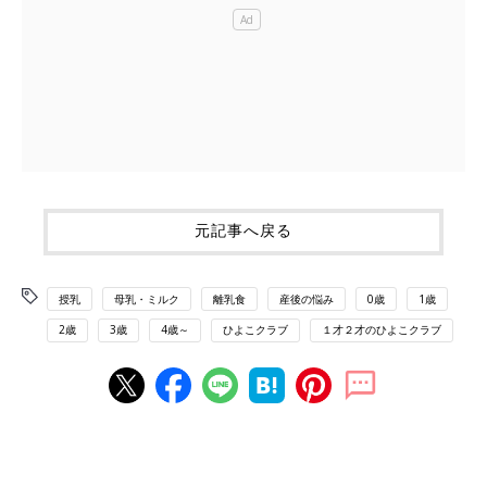
元記事へ戻る
授乳
母乳・ミルク
離乳食
産後の悩み
0歳
1歳
2歳
3歳
4歳～
ひよこクラブ
１才２才のひよこクラブ