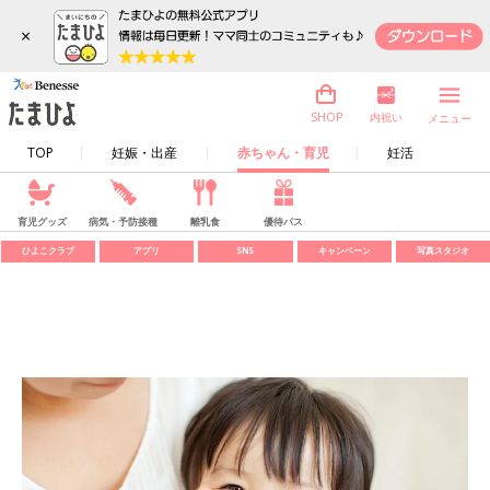
×
内祝い
SHOP
メニュー
TOP
妊娠・出産
赤ちゃん・育児
妊活
育児グッズ
病気・予防接種
離乳食
優待パス
ひよこクラブ
アプリ
SNS
キャンペーン
写真スタジオ