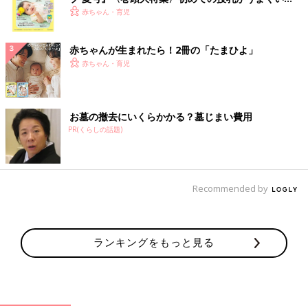
く！ おっぱい・ミルクの基本と夏のトラブル 解決テ
赤ちゃん・育児
ク
赤ちゃんが生まれたら！2冊の「たまひよ」
赤ちゃん・育児
お墓の撤去にいくらかかる？墓じまい費用
PR(くらしの話題)
Recommended by
ランキングをもっと見る