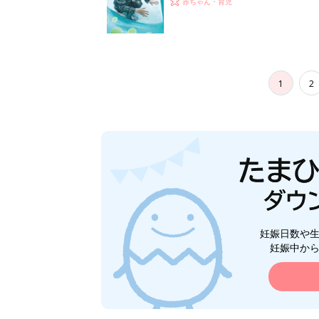
赤ちゃん・育児
1
2
妊娠日数や
妊娠中か