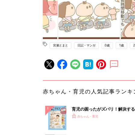
宮瀬とまと
日記・マンガ
0歳
1歳
赤ちゃん・育児の人気記事ランキ
育児の困ったがズバリ！解決する
『ひよこクラブ 秋号』 4カ月～
赤ちゃん・育児
になるまで、育児に役立つ情報が
ぱい！