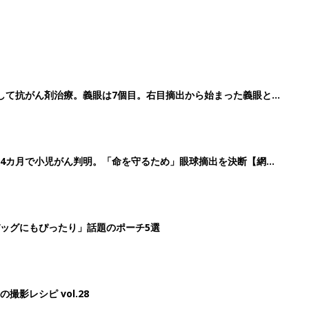
して抗がん剤治療。義眼は7個目。右目摘出から始まった義眼と
4カ月で小児がん判明。「命を守るため」眼球摘出を決断【網膜
ッグにもぴったり」話題のポーチ5選
影レシピ vol.28