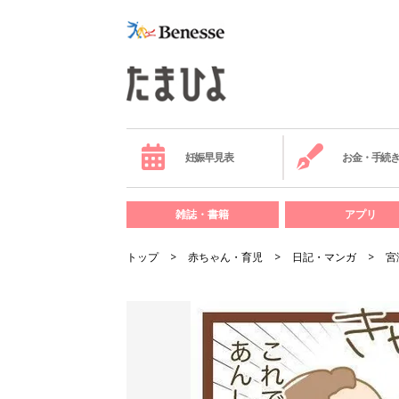
妊娠早見表
お金・手続
雑誌・書籍
アプリ
トップ
赤ちゃん・育児
日記・マンガ
宮