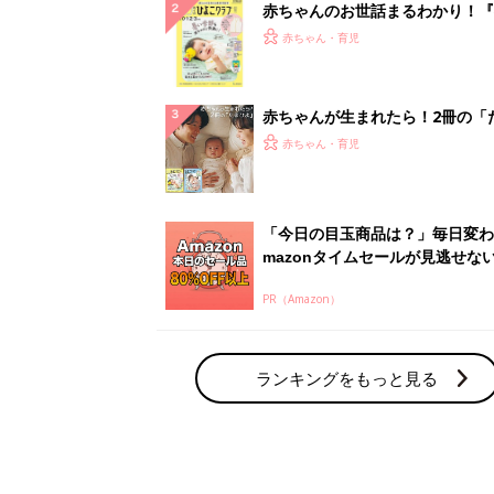
赤ちゃんのお世話まるわかり！『
てのひよこクラブ 夏号』〈巻頭
赤ちゃん・育児
集〉初めての授乳がうまくいく！
っぱい・ミルクの基本と夏のトラ
解決テク
赤ちゃんが生まれたら！2冊の「
ひよ」
赤ちゃん・育児
「今日の目玉商品は？」毎日変わ
mazonタイムセールが見逃せな
PR（Amazon）
ランキングをもっと見る