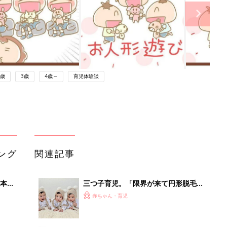
2歳
3歳
4歳～
育児体験談
ング
関連記事
本
三つ子育児。「限界が来て円形脱毛
2才
に」…でも、三つ子だからこそ生まれ
赤ちゃん・育児
いっ
た宝物のようなご縁がたくさん！【体
験談】