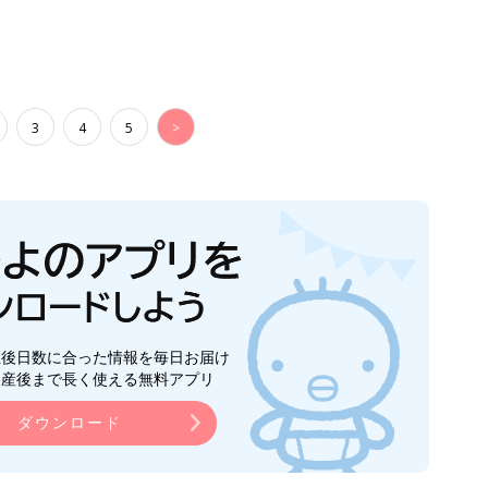
3
4
5
>
生後日数に合った情報を毎日お届け
ら産後まで長く使える無料アプリ
ダウンロード