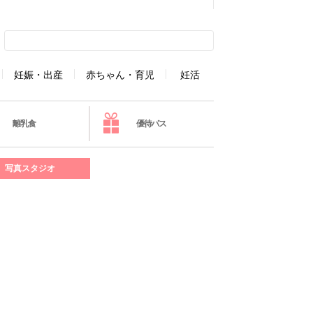
妊娠・出産
赤ちゃん・育児
妊活
離乳食
優待パス
写真スタジオ