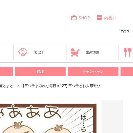
SHOP
内祝い
TOP
き
名づけ
出産準備
SNS
キャンペーン
瀬とまと
[三つ子まみれな毎日＃127] 三つ子とお人形遊び