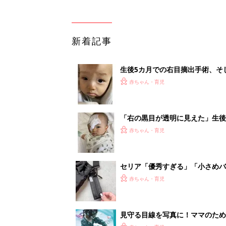
新着記事
生後5カ月での右目摘出手術、そ
の生活【網膜芽細胞腫】
赤ちゃん・育児
「右の黒目が透明に見えた」生後
芽細胞腫】
赤ちゃん・育児
セリア「優秀すぎる」「小さめバ
赤ちゃん・育児
見守る目線を写真に！ママのための撮