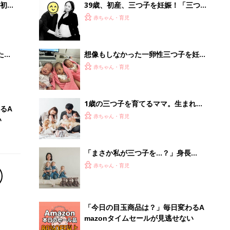
初め
39歳、初産、三つ子を妊娠！「三つ子
大特
を無事に産んだ前例がない」とクリニ
赤ちゃん・育児
 お
ックで言われ、出血におびえる日々…
ブル
【桑子英里アナ・インタビュー】
たま
想像もしなかった一卵性三つ子を妊
娠。「出産できる病院が見つからな
赤ちゃん・育児
い…」突然の破水とトラブルも多数経
験！【体験談】
1歳の三つ子を育てるママ。生まれて
るA
すぐのワンオペ、保活、そして、新幹
赤ちゃん・育児
い
線での通勤⁈ 三つ子の子育てのリアル
【多胎育児体験談】
「まさか私が三つ子を…？」身長
145cmの体で3人を授かったママ。孤
赤ちゃん・育児
独な管理入院で子どもの命を守り抜い
た！【多胎インタビュー・前編】
「今日の目玉商品は？」毎日変わるA
mazonタイムセールが見逃せない