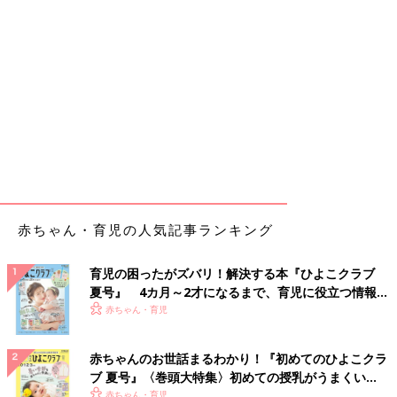
赤ちゃん・育児の人気記事ランキング
育児の困ったがズバリ！解決する本『ひよこクラブ
夏号』 4カ月～2才になるまで、育児に役立つ情報が
いっぱい！
赤ちゃん・育児
赤ちゃんのお世話まるわかり！『初めてのひよこクラ
ブ 夏号』〈巻頭大特集〉初めての授乳がうまくい
く！ おっぱい・ミルクの基本と夏のトラブル 解決テ
赤ちゃん・育児