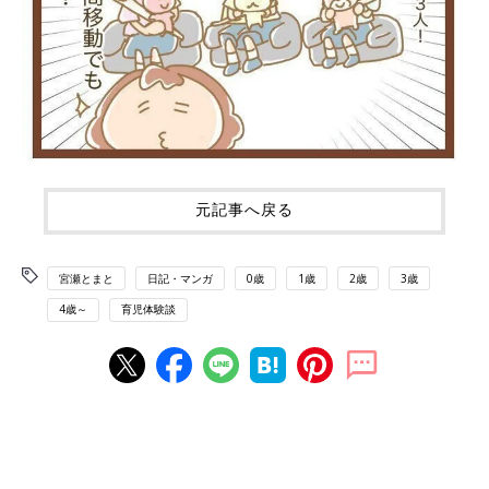
元記事へ戻る
宮瀬とまと
日記・マンガ
0歳
1歳
2歳
3歳
4歳～
育児体験談