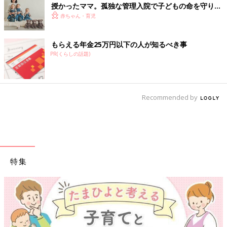
授かったママ。孤独な管理入院で子どもの命を守り抜
いた！【多胎インタビュー・前編】
赤ちゃん・育児
もらえる年金25万円以下の人が知るべき事
PR(くらしの話題)
Recommended by
特集