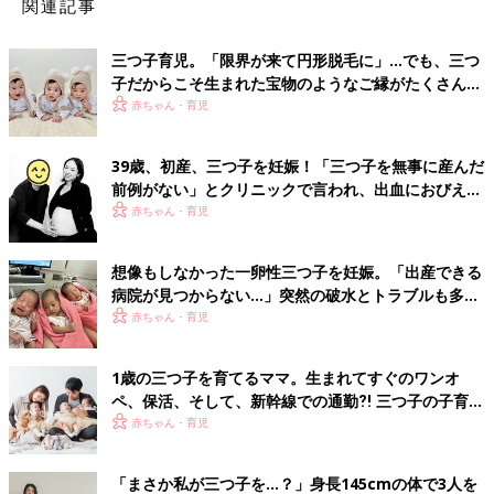
関連記事
三つ子育児。「限界が来て円形脱毛に」…でも、三つ
子だからこそ生まれた宝物のようなご縁がたくさん！
【体験談】
赤ちゃん・育児
39歳、初産、三つ子を妊娠！「三つ子を無事に産んだ
前例がない」とクリニックで言われ、出血におびえる
日々…【桑子英里アナ・インタビュー】
赤ちゃん・育児
想像もしなかった一卵性三つ子を妊娠。「出産できる
病院が見つからない…」突然の破水とトラブルも多数
経験！【体験談】
赤ちゃん・育児
1歳の三つ子を育てるママ。生まれてすぐのワンオ
ペ、保活、そして、新幹線での通勤⁈ 三つ子の子育て
のリアル【多胎育児体験談】
赤ちゃん・育児
「まさか私が三つ子を…？」身長145cmの体で3人を