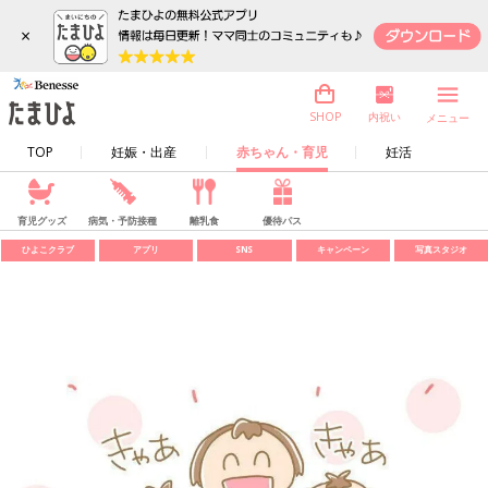
×
内祝い
SHOP
メニュー
TOP
妊娠・出産
赤ちゃん・育児
妊活
育児グッズ
病気・予防接種
離乳食
優待パス
ひよこクラブ
アプリ
SNS
キャンペーン
写真スタジオ