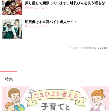
振り乱して頑張っています」哺乳びんを洗う暇もない
怒涛の育児とは！？【桑子英里アナ・インタビュー】
赤ちゃん・育児
明日働ける単発バイト求人サイト
PR(ショットワークス)
Recommended by
特集