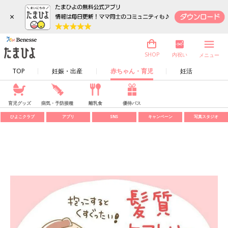
×
内祝い
SHOP
メニュー
TOP
妊娠・出産
赤ちゃん・育児
妊活
育児グッズ
病気・予防接種
離乳食
優待パス
ひよこクラブ
アプリ
SNS
キャンペーン
写真スタジオ