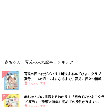
赤ちゃん・育児の人気記事ランキング
育児の困ったがズバリ！解決する本『ひよこクラブ
夏号』 4カ月～2才になるまで、育児に役立つ情報が
いっぱい！
赤ちゃん・育児
赤ちゃんのお世話まるわかり！『初めてのひよこクラ
ブ 夏号』〈巻頭大特集〉初めての授乳がうまくい
く！ おっぱい・ミルクの基本と夏のトラブル 解決テ
赤ちゃん・育児