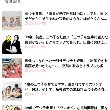
関連記事
三つ子育児。「限界が来て円形脱毛に」…でも、三つ
子だからこそ生まれた宝物のようなご縁がたくさん！
【体験談】
赤ちゃん・育児
39歳、初産、三つ子を妊娠！「三つ子を無事に産んだ
前例がない」とクリニックで言われ、出血におびえる
日々…【桑子英里アナ・インタビュー】
赤ちゃん・育児
想像もしなかった一卵性三つ子を妊娠。「出産できる
病院が見つからない…」突然の破水とトラブルも多数
経験！【体験談】
赤ちゃん・育児
1歳の三つ子を育てるママ。生まれてすぐのワンオ
ペ、保活、そして、新幹線での通勤⁈ 三つ子の子育て
のリアル【多胎育児体験談】
赤ちゃん・育児
39歳で三つ子出産！「ワンオペになる時間帯は、髪を