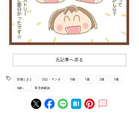
元記事へ戻る
宮瀬とまと
日記・マンガ
0歳
1歳
2歳
3歳
4歳～
育児体験談