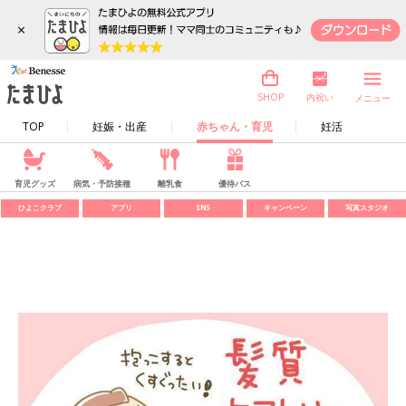
×
内祝い
SHOP
メニュー
TOP
妊娠・出産
赤ちゃん・育児
妊活
育児グッズ
病気・予防接種
離乳食
優待パス
ひよこクラブ
アプリ
SNS
キャンペーン
写真スタジオ