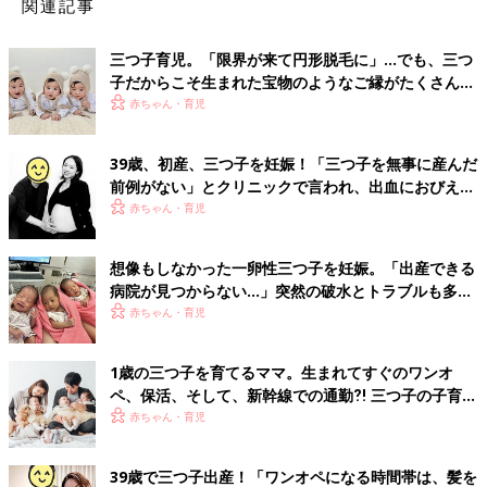
関連記事
三つ子育児。「限界が来て円形脱毛に」…でも、三つ
子だからこそ生まれた宝物のようなご縁がたくさん！
【体験談】
赤ちゃん・育児
39歳、初産、三つ子を妊娠！「三つ子を無事に産んだ
前例がない」とクリニックで言われ、出血におびえる
日々…【桑子英里アナ・インタビュー】
赤ちゃん・育児
想像もしなかった一卵性三つ子を妊娠。「出産できる
病院が見つからない…」突然の破水とトラブルも多数
経験！【体験談】
赤ちゃん・育児
1歳の三つ子を育てるママ。生まれてすぐのワンオ
ペ、保活、そして、新幹線での通勤⁈ 三つ子の子育て
のリアル【多胎育児体験談】
赤ちゃん・育児
39歳で三つ子出産！「ワンオペになる時間帯は、髪を