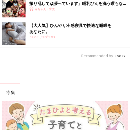
振り乱して頑張っています」哺乳びんを洗う暇もない
怒涛の育児とは！？【桑子英里アナ・インタビュー】
赤ちゃん・育児
【大人気】ひんやり冷感寝具で快適な睡眠を
あなたに。
PR(アイリスプラザ)
Recommended by
特集