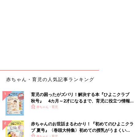
赤ちゃん・育児の人気記事ランキング
育児の困ったがズバリ！解決する本『ひよこクラブ
秋号』 4カ月～2才になるまで、育児に役立つ情報が
いっぱい！
赤ちゃん・育児
赤ちゃんのお世話まるわかり！『初めてのひよこクラ
ブ 夏号』〈巻頭大特集〉初めての授乳がうまくい
く！ おっぱい・ミルクの基本と夏のトラブル 解決テ
赤ちゃん・育児