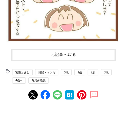
元記事へ戻る
宮瀬とまと
日記・マンガ
0歳
1歳
2歳
3歳
4歳～
育児体験談