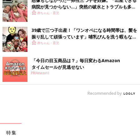
想像もしなかった一卵性三つ子を妊娠。「出産できる
病院が見つからない…」突然の破水とトラブルも多数
経験！【体験談】
赤ちゃん・育児
39歳で三つ子出産！「ワンオペになる時間帯は、髪を
振り乱して頑張っています」哺乳びんを洗う暇もない
怒涛の育児とは！？【桑子英里アナ・インタビュー】
赤ちゃん・育児
「今日の目玉商品は？」毎日変わるAmazon
タイムセールが見逃せない
PR(Amazon)
Recommended by
特集