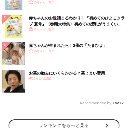
いっぱい！
赤ちゃん・育児
赤ちゃんのお世話まるわかり！『初めてのひよこクラ
ブ 夏号』〈巻頭大特集〉初めての授乳がうまくい
く！ おっぱい・ミルクの基本と夏のトラブル 解決テ
赤ちゃん・育児
ク
赤ちゃんが生まれたら！2冊の「たまひよ」
赤ちゃん・育児
お墓の撤去にいくらかかる？墓じまい費用
PR(くらしの話題)
Recommended by
ランキングをもっと見る