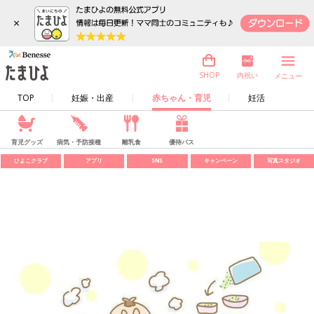
×
内祝い
SHOP
メニュー
TOP
妊娠・出産
赤ちゃん・育児
妊活
育児グッズ
病気・予防接種
離乳食
優待パス
ひよこクラブ
アプリ
SNS
キャンペーン
写真スタジオ