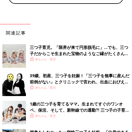
関連記事
三つ子育児。「限界が来て円形脱毛に」…でも、三つ
子だからこそ生まれた宝物のようなご縁がたくさん！
【体験談】
赤ちゃん・育児
39歳、初産、三つ子を妊娠！「三つ子を無事に産んだ
前例がない」とクリニックで言われ、出血におびえる
日々…【桑子英里アナ・インタビュー】
赤ちゃん・育児
1歳の三つ子を育てるママ。生まれてすぐのワンオ
ペ、保活、そして、新幹線での通勤⁈ 三つ子の子育て
のリアル【多胎育児体験談】
赤ちゃん・育児