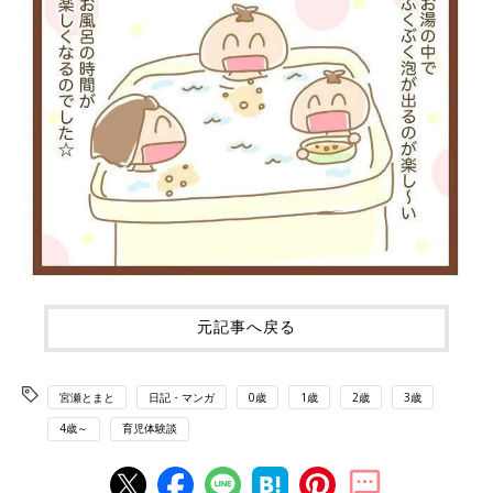
元記事へ戻る
宮瀬とまと
日記・マンガ
0歳
1歳
2歳
3歳
4歳～
育児体験談