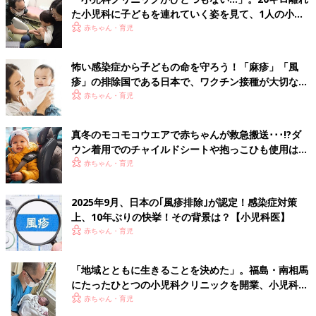
た小児科に子どもを連れていく姿を見て、1人の小児
科医の決意
赤ちゃん・育児
怖い感染症から子どもの命を守ろう！「麻疹」「風
疹」の排除国である日本で、ワクチン接種が大切な理
由とは？【小児科医】
赤ちゃん・育児
真冬のモコモコウエアで赤ちゃんが救急搬送･･･!?ダ
ウン着用でのチャイルドシートや抱っこひも使用は危
険【小児科医】
赤ちゃん・育児
2025年9月、日本の｢風疹排除｣が認定！感染症対策
上、10年ぶりの快挙！その背景は？【小児科医】
赤ちゃん・育児
「地域とともに生きることを決めた」。福島・南相馬
にたったひとつの小児科クリニックを開業、小児科医
の現在と未来
赤ちゃん・育児