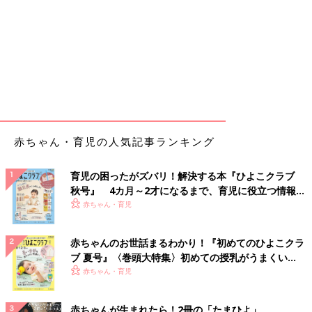
赤ちゃん・育児の人気記事ランキング
育児の困ったがズバリ！解決する本『ひよこクラブ
秋号』 4カ月～2才になるまで、育児に役立つ情報が
いっぱい！
赤ちゃん・育児
赤ちゃんのお世話まるわかり！『初めてのひよこクラ
ブ 夏号』〈巻頭大特集〉初めての授乳がうまくい
く！ おっぱい・ミルクの基本と夏のトラブル 解決テ
赤ちゃん・育児
ク
赤ちゃんが生まれたら！2冊の「たまひよ」