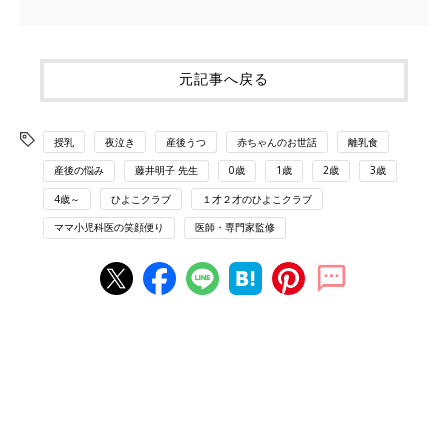
元記事へ戻る
授乳
夜泣き
産後うつ
赤ちゃんのお世話
離乳食
産後の悩み
藤井明子 先生
0歳
1歳
2歳
3歳
4歳～
ひよこクラブ
１才２才のひよこクラブ
ママ小児科医の笑顔便り
医師・専門家監修