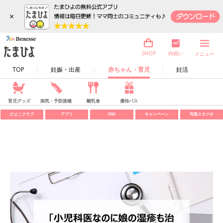
×
内祝い
SHOP
メニュー
TOP
妊娠・出産
赤ちゃん・育児
妊活
育児グッズ
病気・予防接種
離乳食
優待パス
ひよこクラブ
アプリ
SNS
キャンペーン
写真スタジオ