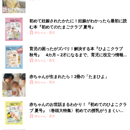
初めて妊娠されたかたに！妊娠がわかったら最初に読
む本『初めてのたまごクラブ 夏号』
赤ちゃん・育児
育児の困ったがズバリ！解決する本『ひよこクラブ
秋号』 4カ月～2才になるまで、育児に役立つ情報が
いっぱい！
赤ちゃん・育児
赤ちゃんが生まれたら！2冊の「たまひよ」
赤ちゃん・育児
赤ちゃんのお世話まるわかり！『初めてのひよこクラ
ブ 夏号』〈巻頭大特集〉初めての授乳がうまくい
く！ おっぱい・ミルクの基本と夏のトラブル 解決テ
赤ちゃん・育児
ク