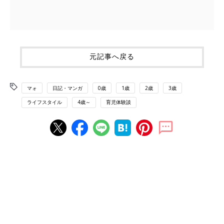
元記事へ戻る
マォ
日記・マンガ
0歳
1歳
2歳
3歳
ライフスタイル
4歳～
育児体験談