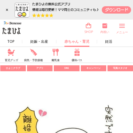
×
内祝い
SHOP
メニュー
TOP
妊娠・出産
赤ちゃん・育児
妊活
育児グッズ
病気・予防接種
離乳食
優待パス
ひよこクラブ
アプリ
SNS
キャンペーン
写真スタジオ