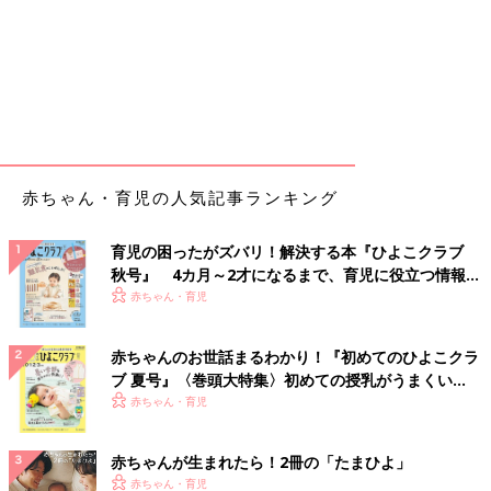
赤ちゃん・育児の人気記事ランキング
育児の困ったがズバリ！解決する本『ひよこクラブ
秋号』 4カ月～2才になるまで、育児に役立つ情報が
いっぱい！
赤ちゃん・育児
赤ちゃんのお世話まるわかり！『初めてのひよこクラ
ブ 夏号』〈巻頭大特集〉初めての授乳がうまくい
く！ おっぱい・ミルクの基本と夏のトラブル 解決テ
赤ちゃん・育児
ク
赤ちゃんが生まれたら！2冊の「たまひよ」
赤ちゃん・育児