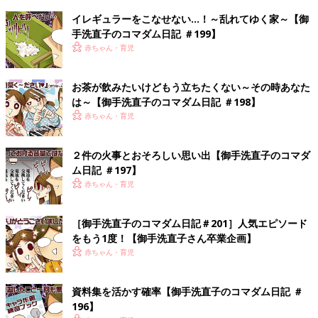
イレギュラーをこなせない…！～乱れてゆく家～【御
手洗直子のコマダム日記 ＃199】
赤ちゃん・育児
お茶が飲みたいけどもう立ちたくない～その時あなた
は～【御手洗直子のコマダム日記 ＃198】
赤ちゃん・育児
２件の火事とおそろしい思い出【御手洗直子のコマダ
ム日記 ＃197】
赤ちゃん・育児
［御手洗直子のコマダム日記＃201］人気エピソード
をもう1度！【御手洗直子さん卒業企画】
赤ちゃん・育児
資料集を活かす確率【御手洗直子のコマダム日記 ＃
196】