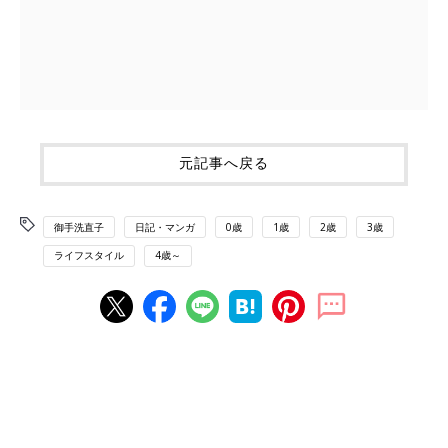
元記事へ戻る
御手洗直子
日記・マンガ
0歳
1歳
2歳
3歳
ライフスタイル
4歳～