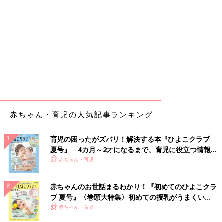
赤ちゃん・育児の人気記事ランキング
育児の困ったがズバリ！解決する本『ひよこクラブ
夏号』 4カ月～2才になるまで、育児に役立つ情報が
いっぱい！
赤ちゃん・育児
赤ちゃんのお世話まるわかり！『初めてのひよこクラ
ブ 夏号』〈巻頭大特集〉初めての授乳がうまくい
く！ おっぱい・ミルクの基本と夏のトラブル 解決テ
赤ちゃん・育児
ク