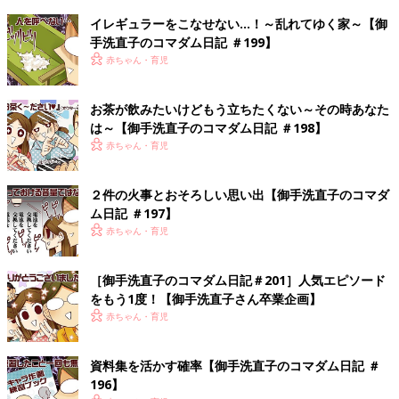
イレギュラーをこなせない…！～乱れてゆく家～【御
手洗直子のコマダム日記 ＃199】
赤ちゃん・育児
お茶が飲みたいけどもう立ちたくない～その時あなた
は～【御手洗直子のコマダム日記 ＃198】
赤ちゃん・育児
２件の火事とおそろしい思い出【御手洗直子のコマダ
ム日記 ＃197】
赤ちゃん・育児
［御手洗直子のコマダム日記＃201］人気エピソード
をもう1度！【御手洗直子さん卒業企画】
赤ちゃん・育児
資料集を活かす確率【御手洗直子のコマダム日記 ＃
196】