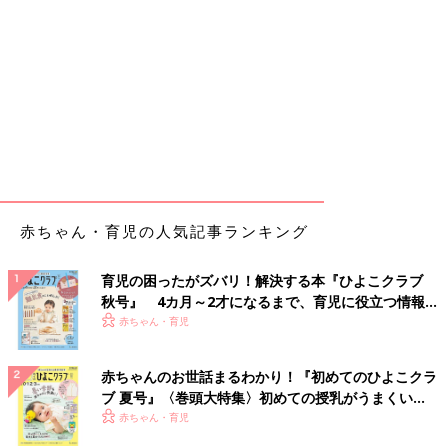
赤ちゃん・育児の人気記事ランキング
育児の困ったがズバリ！解決する本『ひよこクラブ
秋号』 4カ月～2才になるまで、育児に役立つ情報が
いっぱい！
赤ちゃん・育児
赤ちゃんのお世話まるわかり！『初めてのひよこクラ
ブ 夏号』〈巻頭大特集〉初めての授乳がうまくい
く！ おっぱい・ミルクの基本と夏のトラブル 解決テ
赤ちゃん・育児
ク