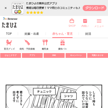
×
内祝い
SHOP
メニュー
TOP
妊娠・出産
赤ちゃん・育児
妊活
育児グッズ
病気・予防接種
離乳食
優待パス
ひよこクラブ
アプリ
SNS
キャンペーン
写真スタジオ