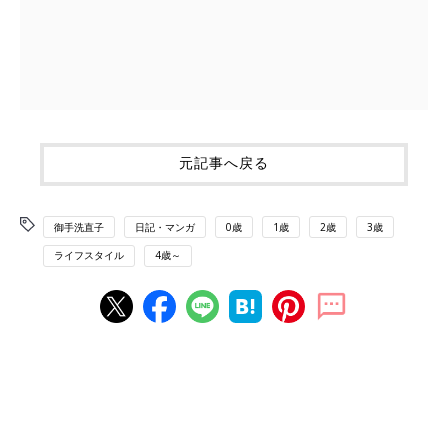
元記事へ戻る
御手洗直子
日記・マンガ
0歳
1歳
2歳
3歳
ライフスタイル
4歳～