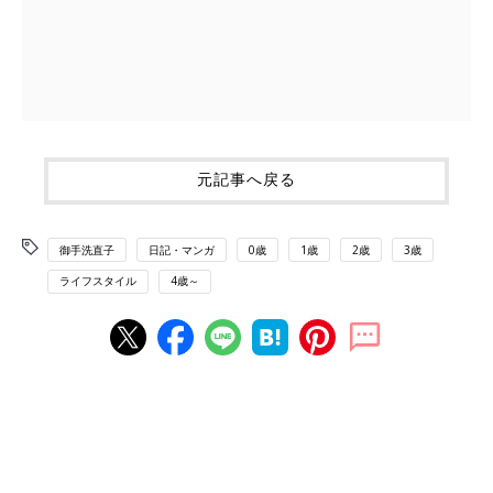
元記事へ戻る
御手洗直子
日記・マンガ
0歳
1歳
2歳
3歳
ライフスタイル
4歳～