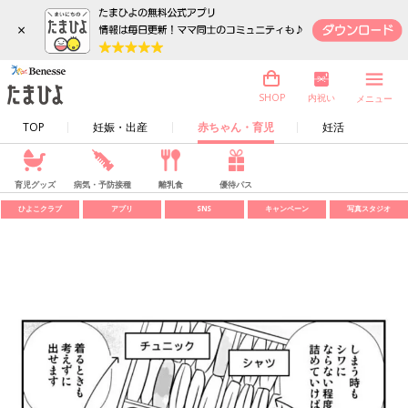
×
内祝い
SHOP
メニュー
TOP
妊娠・出産
赤ちゃん・育児
妊活
育児グッズ
病気・予防接種
離乳食
優待パス
ひよこクラブ
アプリ
SNS
キャンペーン
写真スタジオ