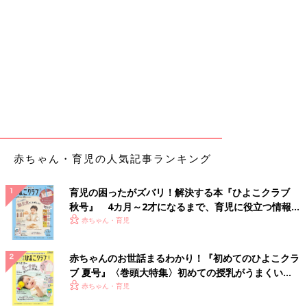
赤ちゃん・育児の人気記事ランキング
育児の困ったがズバリ！解決する本『ひよこクラブ
秋号』 4カ月～2才になるまで、育児に役立つ情報が
いっぱい！
赤ちゃん・育児
赤ちゃんのお世話まるわかり！『初めてのひよこクラ
ブ 夏号』〈巻頭大特集〉初めての授乳がうまくい
く！ おっぱい・ミルクの基本と夏のトラブル 解決テ
赤ちゃん・育児
ク