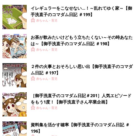
イレギュラーをこなせない…！～乱れてゆく家～【御
手洗直子のコマダム日記 ＃199】
赤ちゃん・育児
お茶が飲みたいけどもう立ちたくない～その時あなた
は～【御手洗直子のコマダム日記 ＃198】
赤ちゃん・育児
２件の火事とおそろしい思い出【御手洗直子のコマダ
ム日記 ＃197】
赤ちゃん・育児
［御手洗直子のコマダム日記＃201］人気エピソード
をもう1度！【御手洗直子さん卒業企画】
赤ちゃん・育児
資料集を活かす確率【御手洗直子のコマダム日記 ＃
196】