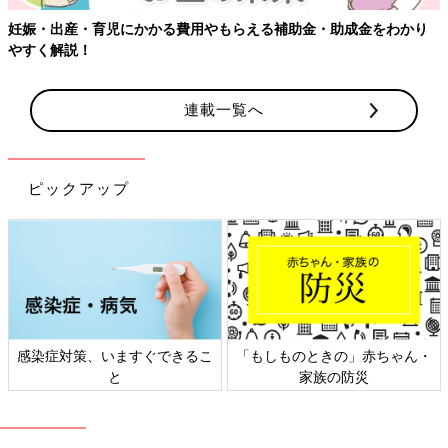
【ワクチン接種できるものも】妊婦の感染症対策、知っておいて！
連載一覧へ
ピックアップ
ん・
日本外来小児科学会リーフレッ
六星占術 細木かおりさんの人
ト検討会
相談