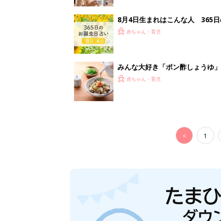
8月4日生まれはこんな人 365
赤ちゃん・育児
みんな大好き「ポン酢しょうゆ
養学的にも最高⁉
赤ちゃん・育児
<
1