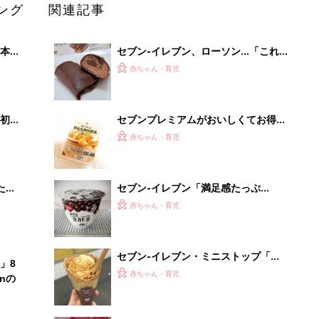
ング
関連記事
本
セブン-イレブン、ローソン…「これ
2才
はリピしたい」「贅沢すぎ」話題のチ
赤ちゃん・育児
いっ
ョコスイーツ4選
初め
セブンプレミアムがおいしくてお得！
大特
最新おすすめ4選
赤ちゃん・育児
 お
ブル
たま
セブン-イレブン「満足感たっぷ
り！」「美味しすぎて止まらない！」
赤ちゃん・育児
話題のチョコスイーツ5選
セブン-イレブン・ミニストップ「ね
」8
っとり＆なめらかで美味しい！」「リ
赤ちゃん・育児
nの
ピ買い確定！」話題のお芋スイーツ4
選