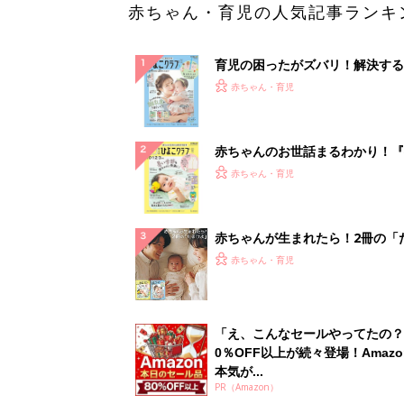
赤ちゃん・育児の人気記事ランキ
育児の困ったがズバリ！解決する
『ひよこクラブ 夏号』 4カ月～
赤ちゃん・育児
になるまで、育児に役立つ情報が
ぱい！
赤ちゃんのお世話まるわかり！『
てのひよこクラブ 夏号』〈巻頭
赤ちゃん・育児
集〉初めての授乳がうまくいく！
っぱい・ミルクの基本と夏のトラ
解決テク
赤ちゃんが生まれたら！2冊の「
ひよ」
赤ちゃん・育児
「え、こんなセールやってたの？
0％OFF以上が続々登場！Amazo
本気が...
PR（Amazon）