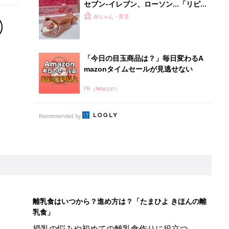
セブン-イレブン、ローソン…「リピ
買い必須」「絶妙なバランスがたまら
赤ちゃん・育児
ない」大人気のいちごスイーツ4選
「今日の目玉商品は？」毎日変わるA
mazonタイムセールが見逃せない
PR（Amazon）
Recommended by
離乳食はいつから？進め方は？「たまひよ きほんの離
乳食」
授乳の悩みや初めての離乳食作りに役立つ