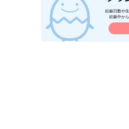
妊娠日数や
妊娠中か