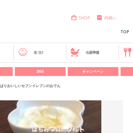
SHOP
内祝い
TOP
き
名づけ
出産準備
SNS
キャンペーン
ぱりおいしいセブンイレブンのおでん