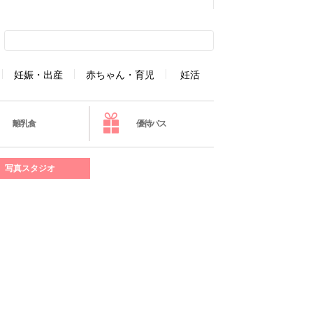
妊娠・出産
赤ちゃん・育児
妊活
離乳食
優待パス
写真スタジオ