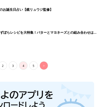
日のお誕生日占い【鏡リュウジ監修】
」ずぼらレシピを大特集！バターとマヨネーズとの組み合わせは栄
2
3
4
5
>