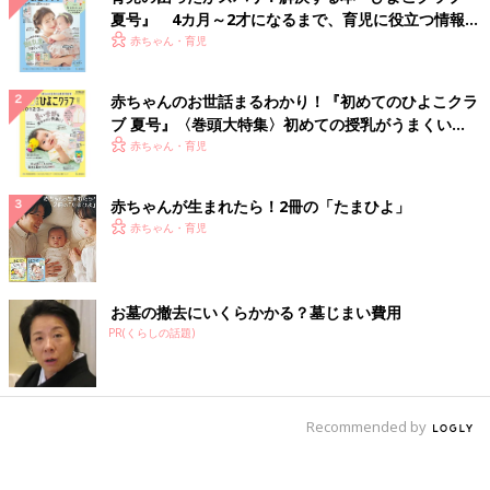
夏号』 4カ月～2才になるまで、育児に役立つ情報が
いっぱい！
赤ちゃん・育児
赤ちゃんのお世話まるわかり！『初めてのひよこクラ
ブ 夏号』〈巻頭大特集〉初めての授乳がうまくい
く！ おっぱい・ミルクの基本と夏のトラブル 解決テ
赤ちゃん・育児
ク
赤ちゃんが生まれたら！2冊の「たまひよ」
赤ちゃん・育児
お墓の撤去にいくらかかる？墓じまい費用
PR(くらしの話題)
Recommended by