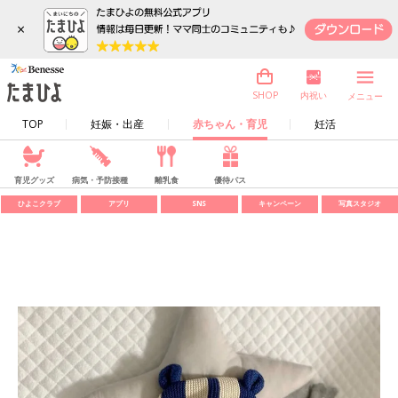
×
内祝い
SHOP
メニュー
TOP
妊娠・出産
赤ちゃん・育児
妊活
育児グッズ
病気・予防接種
離乳食
優待パス
ひよこクラブ
アプリ
SNS
キャンペーン
写真スタジオ