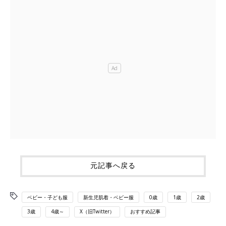
元記事へ戻る
ベビー・子ども服
新生児肌着・ベビー服
0歳
1歳
2歳
3歳
4歳～
X（旧Twitter）
おすすめ記事