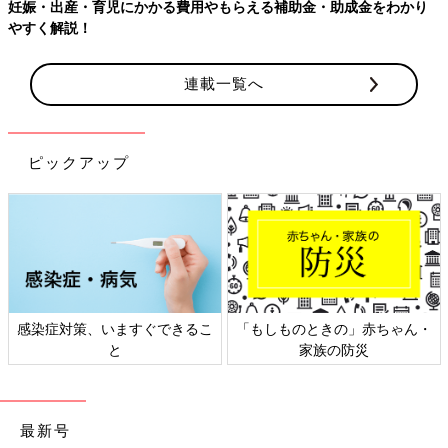
費用やもらえる補助金・助成金をわかり
連載一覧へ
ピックアップ
できるこ
「もしものときの」赤ちゃん・
日本外来小児科学会リ
家族の防災
ト検討会
最新号