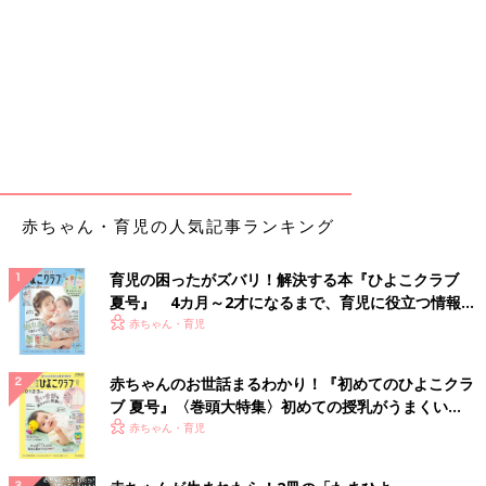
赤ちゃん・育児の人気記事ランキング
育児の困ったがズバリ！解決する本『ひよこクラブ
夏号』 4カ月～2才になるまで、育児に役立つ情報が
いっぱい！
赤ちゃん・育児
赤ちゃんのお世話まるわかり！『初めてのひよこクラ
ブ 夏号』〈巻頭大特集〉初めての授乳がうまくい
く！ おっぱい・ミルクの基本と夏のトラブル 解決テ
赤ちゃん・育児
ク