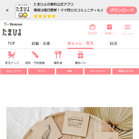
×
内祝い
SHOP
メニュー
TOP
妊娠・出産
赤ちゃん・育児
妊活
育児グッズ
病気・予防接種
離乳食
優待パス
ひよこクラブ
アプリ
SNS
キャンペーン
写真スタジオ