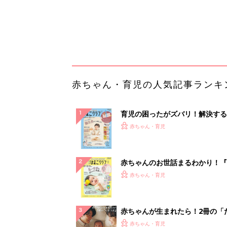
てのひよこクラブ 夏号』〈巻頭
赤ちゃん・育児
集〉初めての授乳がうまくいく！
っぱい・ミルクの基本と夏のトラ
解決テク
赤ちゃんが生まれたら！2冊の「
ひよ」
赤ちゃん・育児
「持ち家を売る時のNG行為」知
るだけで得する事とは
PR（イエウール）
ランキングをもっと見る