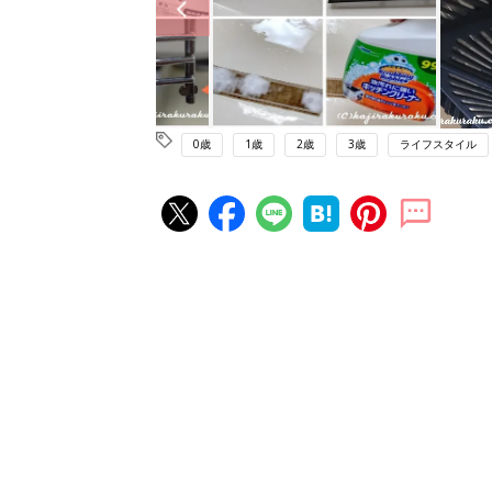
0歳
1歳
2歳
3歳
ライフスタイル
赤ちゃん・育児の人気記事ランキ
育児の困ったがズバリ！解決する
『ひよこクラブ 秋号』 4カ月～
赤ちゃん・育児
になるまで、育児に役立つ情報が
ぱい！
赤ちゃんのお世話まるわかり！『