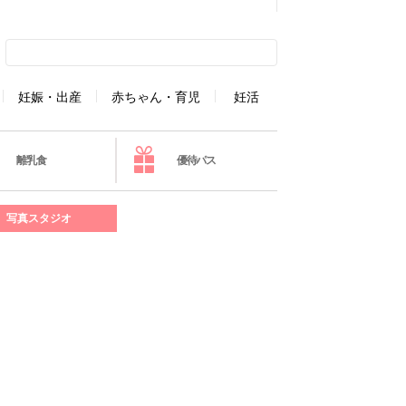
妊娠・出産
赤ちゃん・育児
妊活
離乳食
優待パス
写真スタジオ