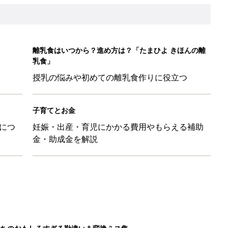
ちのおもしろすぎる勘違い＆変換ミス集
日のお誕生日占い【鏡リュウジ監修】
レたちの切迫早産奮闘記 #24】
！」「ユニクロ・ZARAも！」おすすめ4選