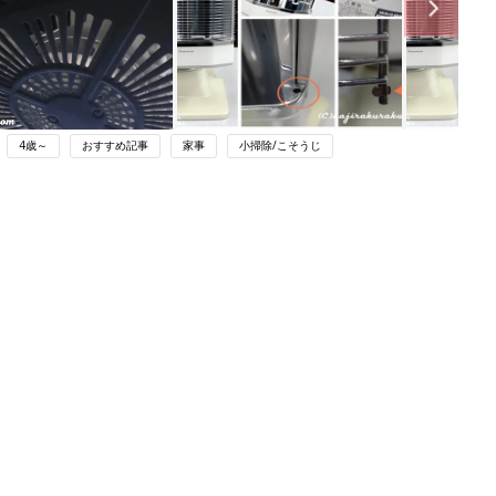
4歳～
おすすめ記事
家事
小掃除/こそうじ
ング
関連記事
本
雑菌やカビの温床になっているかも⁉
2才
冬の暖房器具のお手入れの正解は…？
赤ちゃん・育児
いっ
初め
【寒くなる前に】プロに聞く、エアコ