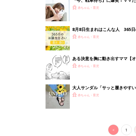
<
1
妊娠日数や
妊娠中か