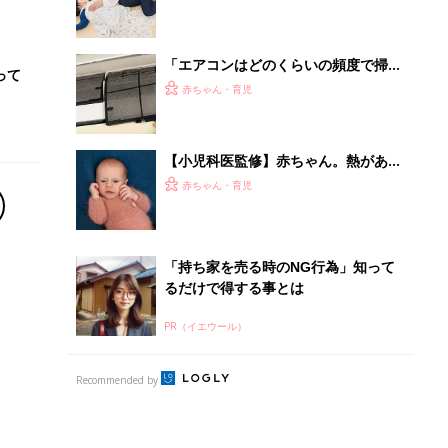
Recommended by
離乳食はいつから？進め方は？「たまひよ きほんの離
乳食」
授乳の悩みや初めての離乳食作りに役立つ
子育てとお金
につ
妊娠・出産・育児にかかる費用やもらえる補助
金・助成金を解説