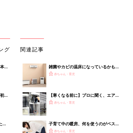
大特
ン、ストーブなどのほこり・ニオイ・
赤ちゃん・育児
 お
安全確認 暖房器具のお手入れ術
ブル
たま
子育て中の暖房、何を使うのがベス
ト？
赤ちゃん・育児
「エアコンはどのくらいの頻度で掃除
って
してる？」そのお手入れNGかも!?
赤ちゃん・育児
専門家に聞く
【小児科医監修】赤ちゃん。熱がある
のに体が冷えているのは暖房器具が問
赤ちゃん・育児
題？
「持ち家を売る時のNG行為」知って
るだけで得する事とは
PR（イエウール）