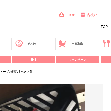
SHOP
内祝い
TOP
き
名づけ
出産準備
SNS
キャンペーン
トーブの掃除すべき内部