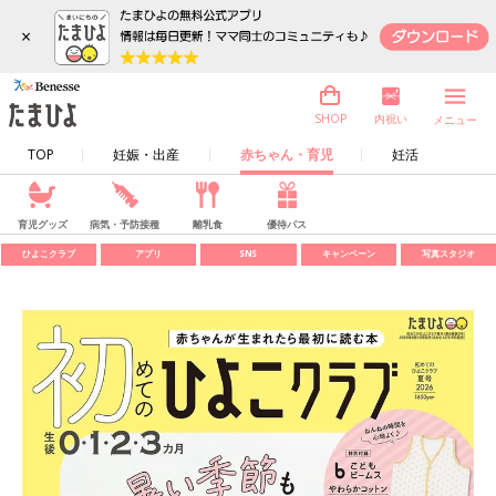
×
内祝い
SHOP
メニュー
TOP
妊娠・出産
赤ちゃん・育児
妊活
育児グッズ
病気・予防接種
離乳食
優待パス
ひよこクラブ
アプリ
SNS
キャンペーン
写真スタジオ