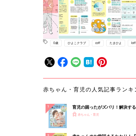
0歳
ひよこクラブ
coff
たまひよ
loff
赤ちゃん・育児の人気記事ランキ
育児の困ったがズバリ！解決する
『ひよこクラブ 夏号』 4カ月～
赤ちゃん・育児
になるまで、育児に役立つ情報が
ぱい！