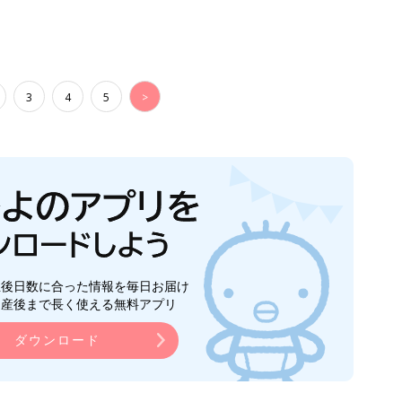
3
4
5
>
生後日数に合った情報を毎日お届け
ら産後まで長く使える無料アプリ
ダウンロード