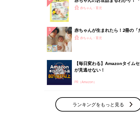
赤ちゃんのお世話まるわかり！『
てのひよこクラブ 夏号』〈巻頭
赤ちゃん・育児
集〉初めての授乳がうまくいく！
っぱい・ミルクの基本と夏のトラ
解決テク
赤ちゃんが生まれたら！2冊の「
ひよ」
赤ちゃん・育児
【毎日変わる】Amazonタイム
が見逃せない！
PR（Amazon）
ランキングをもっと見る