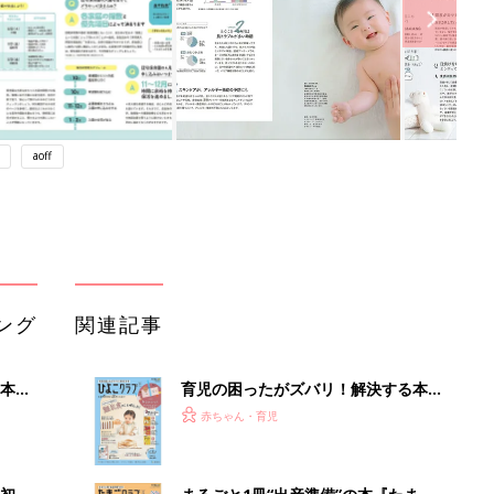
aoff
ング
関連記事
本
育児の困ったがズバリ！解決する本
2才
『ひよこクラブ 秋号』 4カ月～2才
赤ちゃん・育児
いっ
になるまで、育児に役立つ情報がいっ
ぱい！