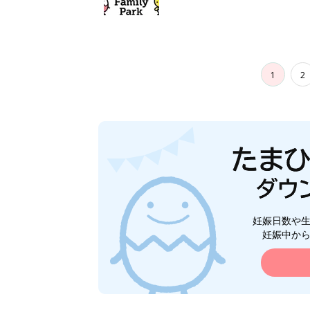
1
2
妊娠日数や
妊娠中か