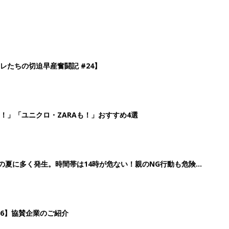
レたちの切迫早産奮闘記 #24】
！」「ユニクロ・ZARAも！」おすすめ4選
歳の夏に多く発生。時間帯は14時が危ない！親のNG行動も危険を
26】協賛企業のご紹介