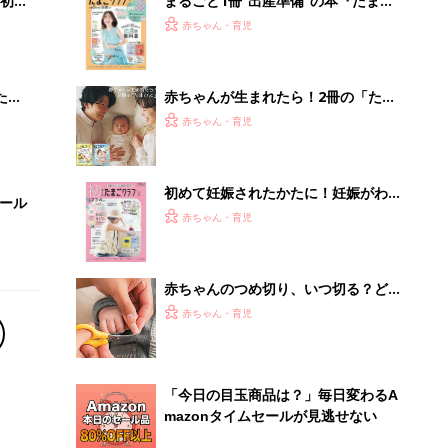
初め
まるごと1冊“出産準備”の本『たまご
大特
クラブ 夏号』〈スペシャル大特集〉
赤ちゃん・育児
 お
夫婦で予習する 出産の教科書
ブル
たま
赤ちゃんが生まれたら！2冊の「たま
ひよ」
赤ちゃん・育児
初めて妊娠されたかたに！妊娠がわか
セール
ったら最初に読む本『初めてのたまご
赤ちゃん・育児
クラブ 夏号』
赤ちゃんのつめ切り、いつ切る？どう
切る？コツ＆やりがちNG2選【保健師
赤ちゃん・育児
が解説】
「今日の目玉商品は？」毎日変わるA
mazonタイムセールが見逃せない