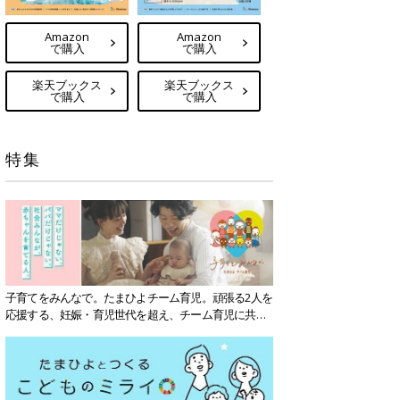
Amazon
Amazon
で購入
で購入
楽天ブックス
楽天ブックス
で購入
で購入
特集
子育てをみんなで。たまひよチーム育児。頑張る2人を
応援する、妊娠・育児世代を超え、チーム育児に共感
する社会を目指していきます。