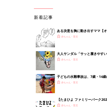
新着記事
ある決意を胸に動き出すママ【オ
赤ちゃん・育児
大人サンダル「サッと履きやすい
赤ちゃん・育児
子どもの水難事故は、7歳・14
まねく【専門家】
赤ちゃん・育児
【たまひよ ファミリーパーク20
赤ちゃん・育児