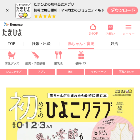
×
内祝い
SHOP
メニュー
TOP
妊娠・出産
赤ちゃん・育児
妊活
育児グッズ
病気・予防接種
離乳食
優待パス
ひよこクラブ
アプリ
SNS
キャンペーン
写真スタジオ