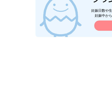
妊娠日数や
妊娠中か