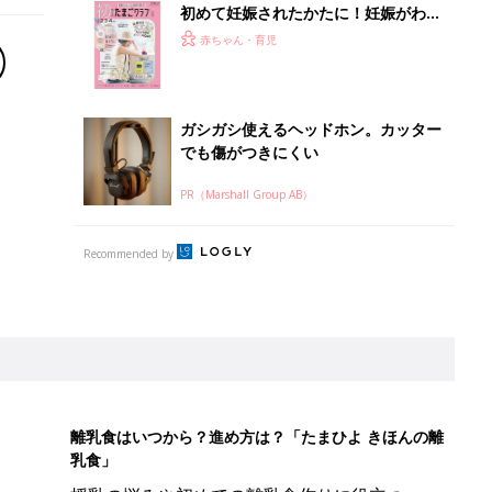
初めて妊娠されたかたに！妊娠がわか
ったら最初に読む本『初めてのたまご
赤ちゃん・育児
クラブ 夏号』
ガシガシ使えるヘッドホン。カッター
でも傷がつきにくい
PR（Marshall Group AB）
Recommended by
離乳食はいつから？進め方は？「たまひよ きほんの離
乳食」