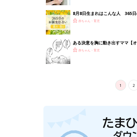
8月8日生まれはこんな人 365
赤ちゃん・育児
ある決意を胸に動き出すママ【オ
赤ちゃん・育児
1
2