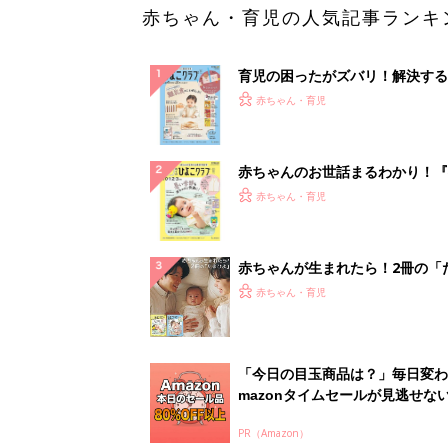
赤ちゃん・育児の人気記事ランキ
育児の困ったがズバリ！解決する
『ひよこクラブ 秋号』 4カ月～
赤ちゃん・育児
になるまで、育児に役立つ情報が
ぱい！
赤ちゃんのお世話まるわかり！『
てのひよこクラブ 夏号』〈巻頭
赤ちゃん・育児
集〉初めての授乳がうまくいく！
っぱい・ミルクの基本と夏のトラ
解決テク
赤ちゃんが生まれたら！2冊の「
ひよ」
赤ちゃん・育児
「今日の目玉商品は？」毎日変わ
mazonタイムセールが見逃せな
PR（Amazon）