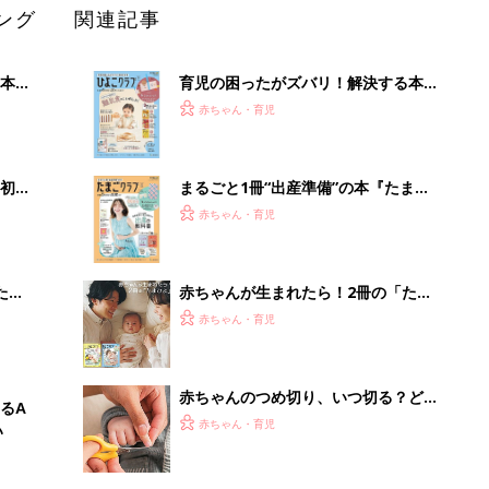
ング
関連記事
本
育児の困ったがズバリ！解決する本
2才
『ひよこクラブ 秋号』 4カ月～2才
赤ちゃん・育児
いっ
になるまで、育児に役立つ情報がいっ
ぱい！
初め
まるごと1冊“出産準備”の本『たまご
大特
クラブ 夏号』〈スペシャル大特集〉
赤ちゃん・育児
 お
夫婦で予習する 出産の教科書
ブル
たま
赤ちゃんが生まれたら！2冊の「たま
ひよ」
赤ちゃん・育児
赤ちゃんのつめ切り、いつ切る？どう
るA
切る？コツ＆やりがちNG2選【保健師
赤ちゃん・育児
い
が解説】