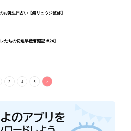
日のお誕生日占い【鏡リュウジ監修】
レたちの切迫早産奮闘記 #24】
3
4
5
>