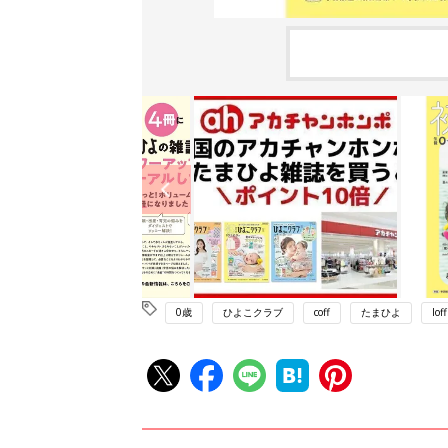
0歳
ひよこクラブ
coff
たまひよ
loff