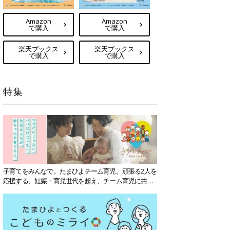
Amazon
Amazon
で購入
で購入
楽天ブックス
楽天ブックス
で購入
で購入
特集
子育てをみんなで。たまひよチーム育児。頑張る2人を
応援する、妊娠・育児世代を超え、チーム育児に共感
する社会を目指していきます。