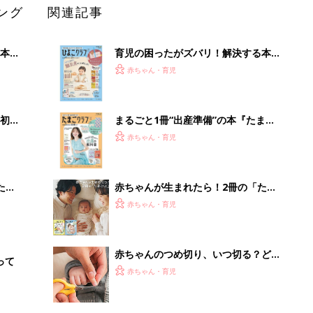
ング
関連記事
本
育児の困ったがズバリ！解決する本
2才
『ひよこクラブ 秋号』 4カ月～2才
赤ちゃん・育児
いっ
になるまで、育児に役立つ情報がいっ
ぱい！
初め
まるごと1冊“出産準備”の本『たまご
大特
クラブ 夏号』〈スペシャル大特集〉
赤ちゃん・育児
 お
夫婦で予習する 出産の教科書
ブル
たま
赤ちゃんが生まれたら！2冊の「たま
ひよ」
赤ちゃん・育児
赤ちゃんのつめ切り、いつ切る？どう
って
切る？コツ＆やりがちNG2選【保健師
赤ちゃん・育児
が解説】