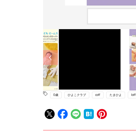
0歳
ひよこクラブ
coff
たまひよ
loff