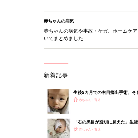
赤ちゃんの病気
赤ちゃんの病気や事故・ケガ、ホームケア
いてまとめました
新着記事
生後5カ月での右目摘出手術、そ
の生活【網膜芽細胞腫】
赤ちゃん・育児
「右の黒目が透明に見えた」生後
芽細胞腫】
赤ちゃん・育児