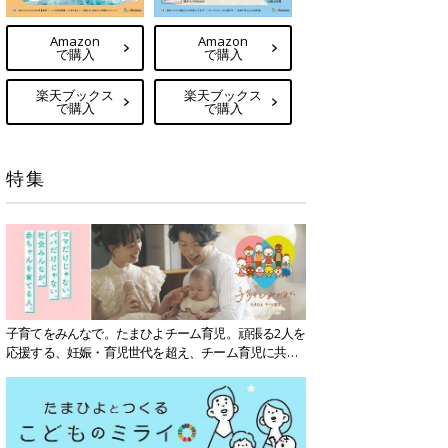
Amazon
Amazon
で購入
で購入
楽天ブックス
楽天ブックス
で購入
で購入
特集
子育てをみんなで。たまひよチーム育児。頑張る2人を
応援する、妊娠・育児世代を超え、チーム育児に共感
する社会を目指していきます。