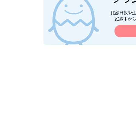
妊娠日数や
妊娠中か