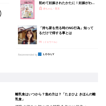
初めて妊娠されたかたに！妊娠がわか
ったら最初に読む本『初めてのたまご
赤ちゃん・育児
クラブ 夏号』
「持ち家を売る時のNG行為」知って
るだけで得する事とは
PR（イエウール）
Recommended by
離乳食はいつから？進め方は？「たまひよ きほんの離
乳食」