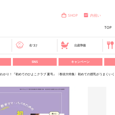
SHOP
内祝い
TOP
き
名づけ
出産準備
SNS
キャンペーン
わかり！『初めてのひよこクラブ 夏号』〈巻頭大特集〉初めての授乳がうまくいく