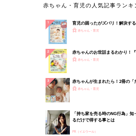
赤ちゃん・育児の人気記事ランキ
育児の困ったがズバリ！解決する
『ひよこクラブ 秋号』 4カ月～
赤ちゃん・育児
になるまで、育児に役立つ情報が
ぱい！
赤ちゃんのお世話まるわかり！『
てのひよこクラブ 夏号』〈巻頭
赤ちゃん・育児
集〉初めての授乳がうまくいく！
っぱい・ミルクの基本と夏のトラ
解決テク
赤ちゃんが生まれたら！2冊の「
ひよ」
赤ちゃん・育児
「持ち家を売る時のNG行為」知
るだけで得する事とは
PR（イエウール）