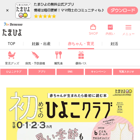
×
内祝い
SHOP
メニュー
TOP
妊娠・出産
赤ちゃん・育児
妊活
育児グッズ
病気・予防接種
離乳食
優待パス
ひよこクラブ
アプリ
SNS
キャンペーン
写真スタジオ