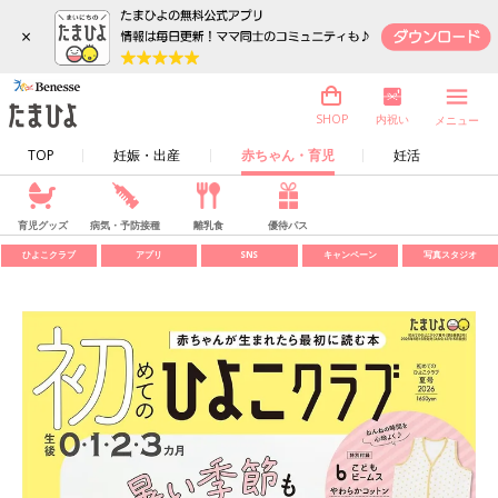
×
内祝い
SHOP
メニュー
TOP
妊娠・出産
赤ちゃん・育児
妊活
育児グッズ
病気・予防接種
離乳食
優待パス
ひよこクラブ
アプリ
SNS
キャンペーン
写真スタジオ