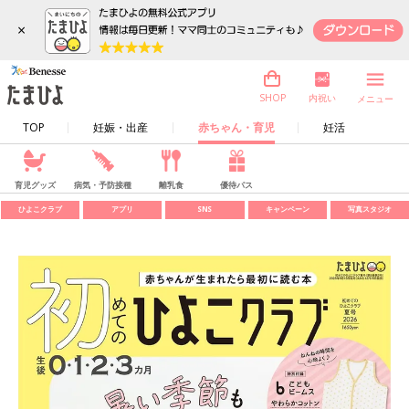
×
内祝い
SHOP
メニュー
TOP
妊娠・出産
赤ちゃん・育児
妊活
育児グッズ
病気・予防接種
離乳食
優待パス
ひよこクラブ
アプリ
SNS
キャンペーン
写真スタジオ