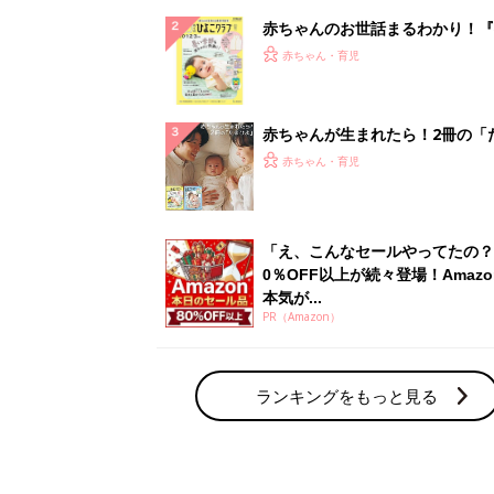
赤ちゃんのお世話まるわかり！『
てのひよこクラブ 夏号』〈巻頭
赤ちゃん・育児
集〉初めての授乳がうまくいく！
っぱい・ミルクの基本と夏のトラ
解決テク
赤ちゃんが生まれたら！2冊の「
ひよ」
赤ちゃん・育児
「え、こんなセールやってたの？
0％OFF以上が続々登場！Amazo
本気が...
PR（Amazon）
ランキングをもっと見る