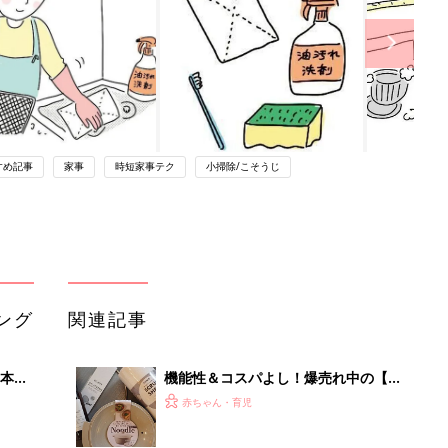
すめ記事
家事
時短家事テク
小掃除/こそうじ
ング
関連記事
本
機能性＆コスパよし！爆売れ中の【ス
2才
リコ（3coins）】キッチングッズを
赤ちゃん・育児
いっ
試してみた