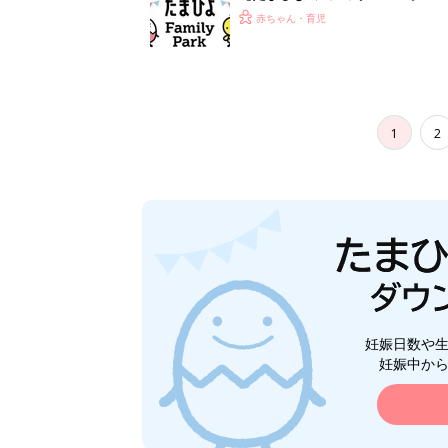
赤ちゃん・育児
1
2
妊娠日数や
妊娠中か