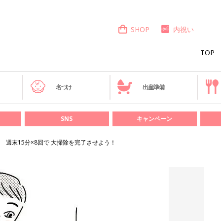
SHOP
内祝い
TOP
き
名づけ
出産準備
SNS
キャンペーン
 週末15分×8回で 大掃除を完了させよう！