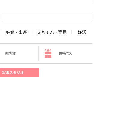
妊娠・出産
赤ちゃん・育児
妊活
離乳食
優待パス
写真スタジオ