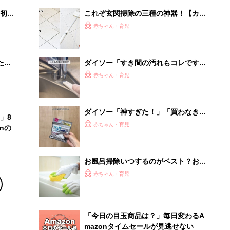
初め
これぞ玄関掃除の三種の神器！【カイ
大特
ンズ】SNSで話題のグッズを実際に使
赤ちゃん・育児
 お
ってみた
ブル
たま
ダイソー「すき間の汚れもコレですっ
きり！」「水垢や油汚れにも◎」超使
赤ちゃん・育児
える★キッチン掃除アイテム5選
ダイソー「神すぎた！」「買わなきゃ
」8
損」面倒な大掃除もこれでラクラク！
赤ちゃん・育児
nの
お掃除グッズ4選
お風呂掃除いつするのがベスト？お風
呂場に汚れを溜め込まないポイント６
赤ちゃん・育児
「今日の目玉商品は？」毎日変わるA
mazonタイムセールが見逃せない