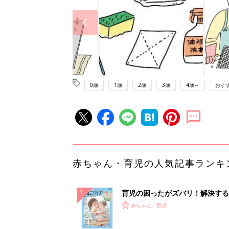
0歳
1歳
2歳
3歳
4歳～
おす
赤ちゃん・育児の人気記事ランキ
育児の困ったがズバリ！解決する
『ひよこクラブ 夏号』 4カ月～
赤ちゃん・育児
になるまで、育児に役立つ情報が
ぱい！