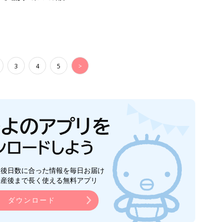
3
4
5
>
生後日数に合った情報を毎日お届け
ら産後まで長く使える無料アプリ
ダウンロード