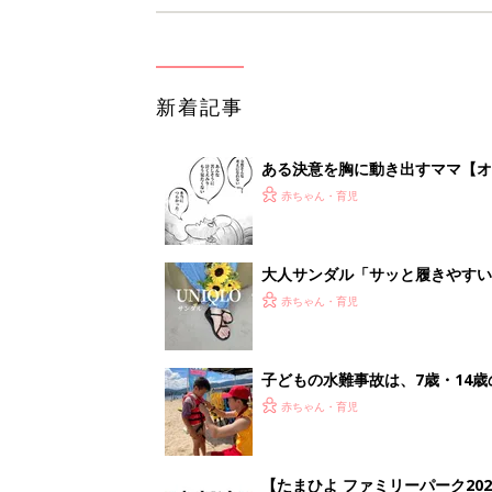
新着記事
ある決意を胸に動き出すママ【オ
赤ちゃん・育児
大人サンダル「サッと履きやすい
赤ちゃん・育児
子どもの水難事故は、7歳・14
まねく【専門家】
赤ちゃん・育児
【たまひよ ファミリーパーク20