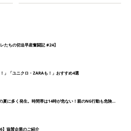
レたちの切迫早産奮闘記 #24】
！」「ユニクロ・ZARAも！」おすすめ4選
歳の夏に多く発生。時間帯は14時が危ない！親のNG行動も危険を
26】協賛企業のご紹介