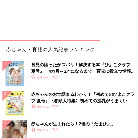
赤ちゃん・育児の人気記事ランキング
育児の困ったがズバリ！解決する本『ひよこクラブ
夏号』 4カ月～2才になるまで、育児に役立つ情報が
いっぱい！
赤ちゃん・育児
赤ちゃんのお世話まるわかり！『初めてのひよこクラ
ブ 夏号』〈巻頭大特集〉初めての授乳がうまくい
く！ おっぱい・ミルクの基本と夏のトラブル 解決テ
赤ちゃん・育児
ク
赤ちゃんが生まれたら！2冊の「たまひよ」
赤ちゃん・育児