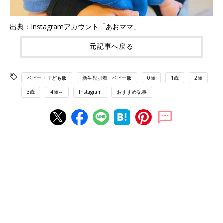
出典：Instagramアカウント「あおママ」
元記事へ戻る
ベビー・子ども服
新生児肌着・ベビー服
0歳
1歳
2歳
3歳
4歳～
Instagram
おすすめ記事