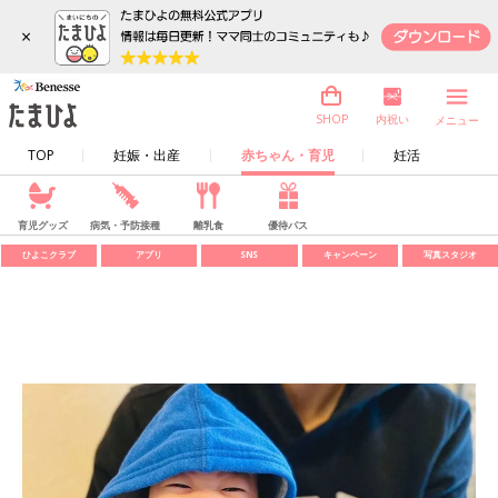
×
内祝い
SHOP
メニュー
TOP
妊娠・出産
赤ちゃん・育児
妊活
育児グッズ
病気・予防接種
離乳食
優待パス
ひよこクラブ
アプリ
SNS
キャンペーン
写真スタジオ