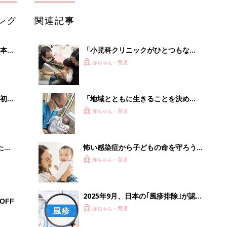
ング
関連記事
本
「小児科クリニックがひとつもな
2才
い…」。20キロ離れた小児科に子ども
赤ちゃん・育児
いっ
を連れていく姿を見て、1人の小児科
医の決意
初め
「地域とともに生きることを決め
大特
た」。福島・南相馬にたったひとつの
赤ちゃん・育児
 お
小児科クリニックを開業、小児科医の
ブル
現在と未来
たま
怖い感染症から子どもの命を守ろう！
「麻疹」「風疹」の排除国である日本
赤ちゃん・育児
で、ワクチン接種が大切な理由とは？
【小児科医】
2025年9月、日本の｢風疹排除｣が認
OFF
定！感染症対策上、10年ぶりの快挙！
赤ちゃん・育児
その背景は？【小児科医】