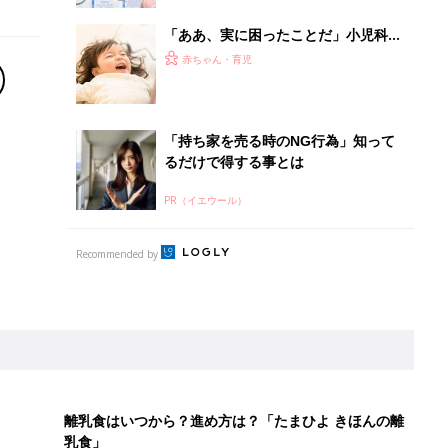
「ああ、実に困ったことだ」小児科医
の嘆き。繰り返されるワクチンの供給
赤ちゃん・育児
停滞。接種率の低下によって心配され
ること【小児科医】
「持ち家を売る時のNG行為」知って
るだけで得する事とは
PR（イエウール）
Recommended by
離乳食はいつから？進め方は？「たまひよ きほんの離
乳食」