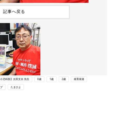
記事へ戻る
小児科医】太田文夫 先生
0歳
1歳
2歳
発育発達
ブ
たまひよ