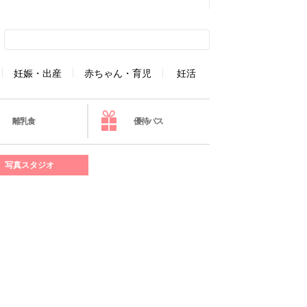
妊娠・出産
赤ちゃん・育児
妊活
離乳食
優待パス
写真スタジオ