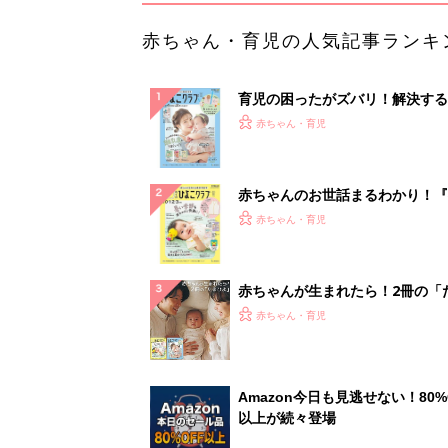
赤ちゃん・育児の人気記事ランキ
育児の困ったがズバリ！解決する
『ひよこクラブ 夏号』 4カ月～
赤ちゃん・育児
になるまで、育児に役立つ情報が
ぱい！
赤ちゃんのお世話まるわかり！『
てのひよこクラブ 夏号』〈巻頭
赤ちゃん・育児
集〉初めての授乳がうまくいく！
っぱい・ミルクの基本と夏のトラ
解決テク
赤ちゃんが生まれたら！2冊の「
ひよ」
赤ちゃん・育児
Amazon今日も見逃せない！80%
以上が続々登場