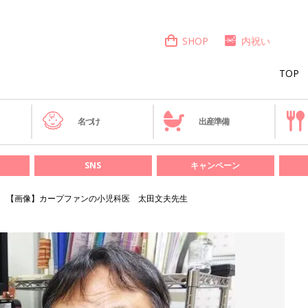
SHOP
内祝い
TOP
き
名づけ
出産準備
SNS
キャンペーン
【画像】カープファンの小児科医 太田文夫先生