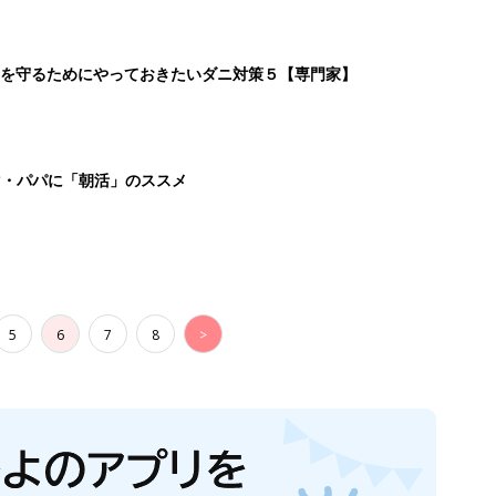
を守るためにやっておきたいダニ対策５【専門家】
マ・パパに「朝活」のススメ
5
6
7
8
>