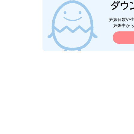
妊娠日数や
妊娠中か