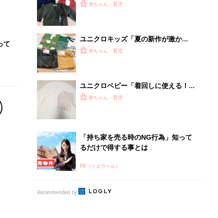
の激かわアイテム5選
赤ちゃん・育児
ユニクロキッズ「夏の新作が激か
って
わ！」「半袖Tシャツ・パジャマ
赤ちゃん・育児
も！」超使えるアイテム4選
ユニクロベビー「着回しに使える！」
「レギンス・ロンT・カバーオール
赤ちゃん・育児
も！」買うべき★春夏アイテム5選
「持ち家を売る時のNG行為」知って
るだけで得する事とは
PR（イエウール）
Recommended by