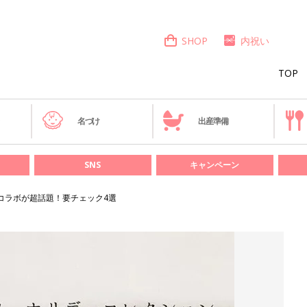
SHOP
内祝い
TOP
き
名づけ
出産準備
SNS
キャンペーン
コラボが超話題！要チェック4選