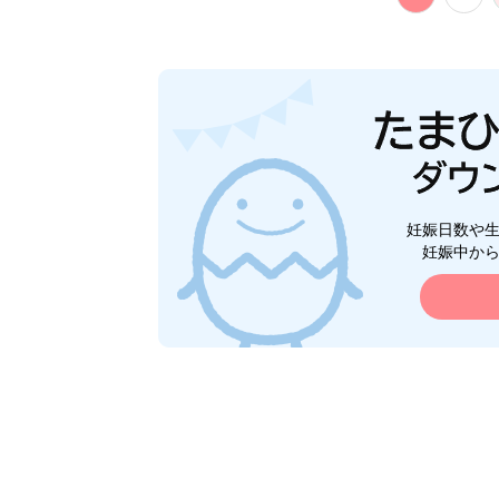
妊娠日数や
妊娠中か