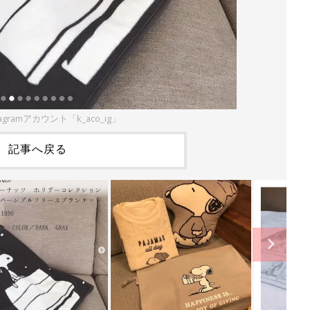
agramアカウント「k_aco_ig」
記事へ戻る