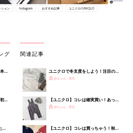
ッション
Instagram
おすすめ記事
ユニクロ/UNIQLO
ング
関連記事
本
ユニクロで冬支度をしよう！注目の人
2才
気アイテム5選！
赤ちゃん・育児
いっ
初め
【ユニクロ】コレは確実買い！あった
大特
かキッズアイテム5選
赤ちゃん・育児
 お
ブル
たま
【ユニクロ】コレは買っちゃう！秋冬