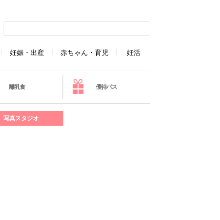
妊娠・出産
赤ちゃん・育児
妊活
離乳食
優待パス
写真スタジオ