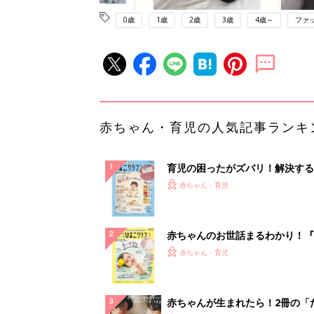
0歳
1歳
2歳
3歳
4歳～
ファ
赤ちゃん・育児の人気記事ランキ
育児の困ったがズバリ！解決する
『ひよこクラブ 秋号』 4カ月～
赤ちゃん・育児
になるまで、育児に役立つ情報が
ぱい！
赤ちゃんのお世話まるわかり！『
てのひよこクラブ 夏号』〈巻頭
赤ちゃん・育児
集〉初めての授乳がうまくいく！
っぱい・ミルクの基本と夏のトラ
解決テク
赤ちゃんが生まれたら！2冊の「