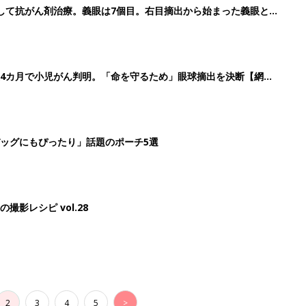
して抗がん剤治療。義眼は7個目。右目摘出から始まった義眼と
4カ月で小児がん判明。「命を守るため」眼球摘出を決断【網膜
ッグにもぴったり」話題のポーチ5選
影レシピ vol.28
2
3
4
5
>