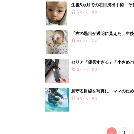
生後5カ月での右目摘出手術、そ
の生活【網膜芽細胞腫】
赤ちゃん・育児
「右の黒目が透明に見えた」生後
芽細胞腫】
赤ちゃん・育児
セリア「優秀すぎる」「小さめバ
赤ちゃん・育児
見守る目線を写真に！ママのための撮
赤ちゃん・育児
<
1