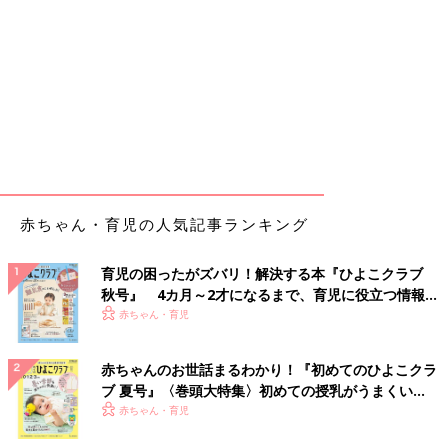
赤ちゃん・育児の人気記事ランキング
育児の困ったがズバリ！解決する本『ひよこクラブ
秋号』 4カ月～2才になるまで、育児に役立つ情報が
いっぱい！
赤ちゃん・育児
赤ちゃんのお世話まるわかり！『初めてのひよこクラ
ブ 夏号』〈巻頭大特集〉初めての授乳がうまくい
く！ おっぱい・ミルクの基本と夏のトラブル 解決テ
赤ちゃん・育児
ク