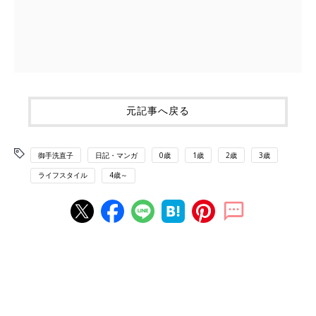
元記事へ戻る
御手洗直子
日記・マンガ
0歳
1歳
2歳
3歳
ライフスタイル
4歳～