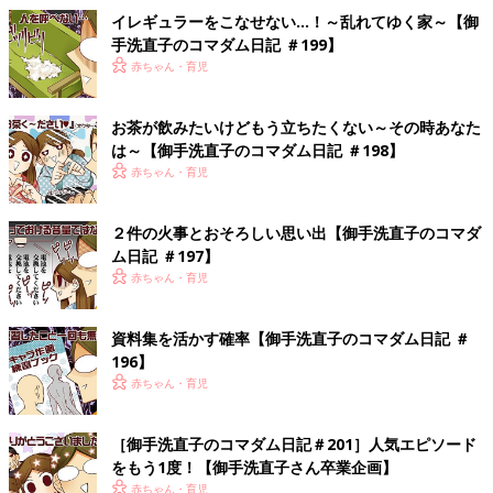
イレギュラーをこなせない…！～乱れてゆく家～【御
手洗直子のコマダム日記 ＃199】
赤ちゃん・育児
お茶が飲みたいけどもう立ちたくない～その時あなた
は～【御手洗直子のコマダム日記 ＃198】
赤ちゃん・育児
２件の火事とおそろしい思い出【御手洗直子のコマダ
ム日記 ＃197】
赤ちゃん・育児
資料集を活かす確率【御手洗直子のコマダム日記 ＃
196】
赤ちゃん・育児
［御手洗直子のコマダム日記＃201］人気エピソード
をもう1度！【御手洗直子さん卒業企画】
赤ちゃん・育児