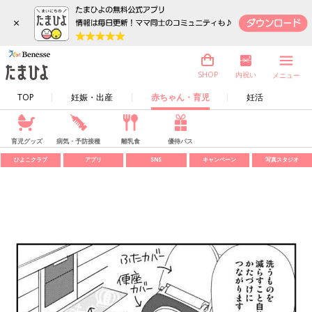
×
内祝い
SHOP
メニュー
TOP
妊娠・出産
赤ちゃん・育児
妊活
育児グッズ
病気・予防接種
離乳食
優待パス
ひよこクラブ
アプリ
SNS
キャンペーン
写真スタジオ