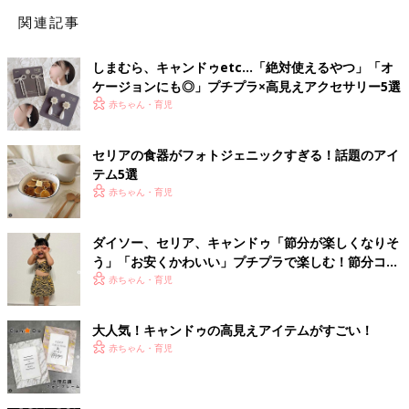
関連記事
しまむら、キャンドゥetc…「絶対使えるやつ」「オ
ケージョンにも◎」プチプラ×高見えアクセサリー5選
赤ちゃん・育児
セリアの食器がフォトジェニックすぎる！話題のアイ
テム5選
赤ちゃん・育児
ダイソー、セリア、キャンドゥ「節分が楽しくなりそ
う」「お安くかわいい」プチプラで楽しむ！節分コス
プレアイテム5選
赤ちゃん・育児
大人気！キャンドゥの高見えアイテムがすごい！
赤ちゃん・育児