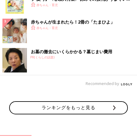
く！ おっぱい・ミルクの基本と夏のトラブル 解決テ
赤ちゃん・育児
ク
赤ちゃんが生まれたら！2冊の「たまひよ」
赤ちゃん・育児
お墓の撤去にいくらかかる？墓じまい費用
PR(くらしの話題)
Recommended by
ランキングをもっと見る