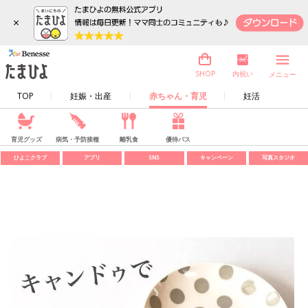
×
内祝い
SHOP
メニュー
TOP
妊娠・出産
赤ちゃん・育児
妊活
育児グッズ
病気・予防接種
離乳食
優待パス
ひよこクラブ
アプリ
SNS
キャンペーン
写真スタジオ