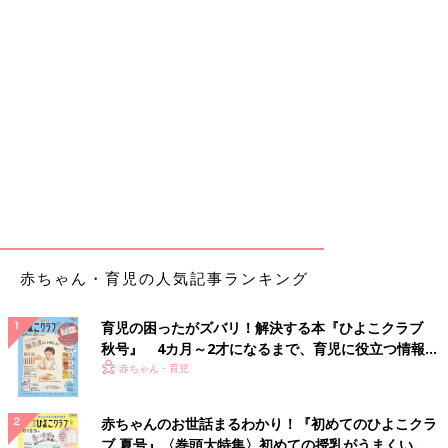
赤ちゃん・育児の人気記事ランキング
育児の困ったがズバリ！解決する本『ひよこクラブ
秋号』 4カ月～2才になるまで、育児に役立つ情報が
いっぱい！
赤ちゃん・育児
赤ちゃんのお世話まるわかり！『初めてのひよこクラ
ブ 夏号』〈巻頭大特集〉初めての授乳がうまくい