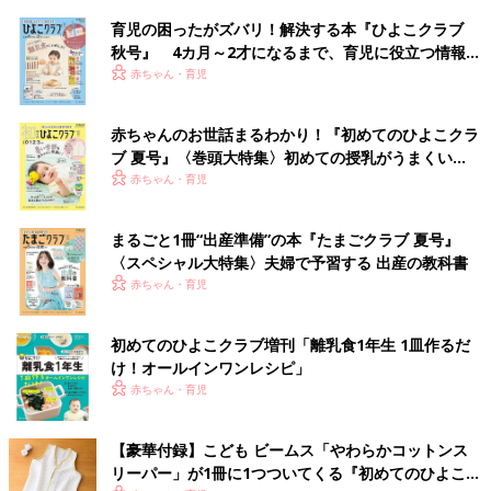
育児の困ったがズバリ！解決する本『ひよこクラブ
秋号』 4カ月～2才になるまで、育児に役立つ情報が
いっぱい！
赤ちゃん・育児
赤ちゃんのお世話まるわかり！『初めてのひよこクラ
ブ 夏号』〈巻頭大特集〉初めての授乳がうまくい
く！ おっぱい・ミルクの基本と夏のトラブル 解決テ
赤ちゃん・育児
ク
まるごと1冊“出産準備”の本『たまごクラブ 夏号』
〈スペシャル大特集〉夫婦で予習する 出産の教科書
赤ちゃん・育児
初めてのひよこクラブ増刊「離乳食1年生 1皿作るだ
け！オールインワン​レシピ」
赤ちゃん・育児
【豪華付録】こども ビームス「やわらかコットンス
リーパー」が1冊に1つついてくる『初めてのひよこク