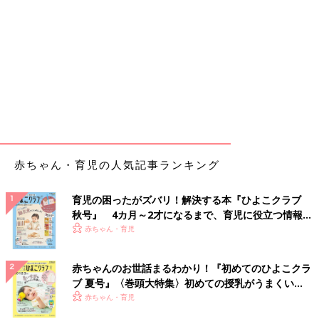
赤ちゃん・育児の人気記事ランキング
育児の困ったがズバリ！解決する本『ひよこクラブ
秋号』 4カ月～2才になるまで、育児に役立つ情報が
いっぱい！
赤ちゃん・育児
赤ちゃんのお世話まるわかり！『初めてのひよこクラ
ブ 夏号』〈巻頭大特集〉初めての授乳がうまくい
く！ おっぱい・ミルクの基本と夏のトラブル 解決テ
赤ちゃん・育児
ク