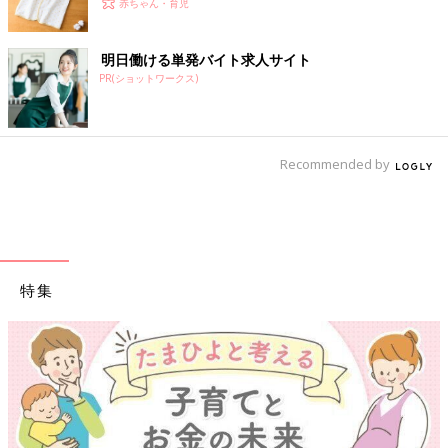
ラブ』春号が発売中！
赤ちゃん・育児
明日働ける単発バイト求人サイト
PR(ショットワークス)
Recommended by
特集