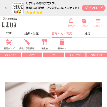
×
内祝い
SHOP
メニュー
TOP
妊娠・出産
赤ちゃん・育児
妊活
育児グッズ
病気・予防接種
離乳食
優待パス
ひよこクラブ
アプリ
SNS
キャンペーン
写真スタジオ