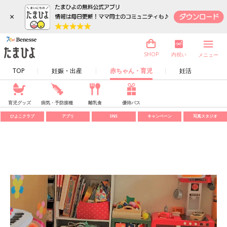
×
内祝い
SHOP
メニュー
TOP
妊娠・出産
赤ちゃん・育児
妊活
育児グッズ
病気・予防接種
離乳食
優待パス
ひよこクラブ
アプリ
SNS
キャンペーン
写真スタジオ