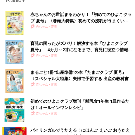
赤ちゃんのお世話まるわかり！『初めてのひよこクラ
ブ 夏号』〈巻頭大特集〉初めての授乳がうまくい
く！ おっぱい・ミルクの基本と夏のトラブル 解決テ
赤ちゃん・育児
ク
育児の困ったがズバリ！解決する本『ひよこクラブ
夏号』 4カ月～2才になるまで、育児に役立つ情報が
いっぱい！
赤ちゃん・育児
まるごと1冊“出産準備”の本『たまごクラブ 夏号』
〈スペシャル大特集〉夫婦で予習する 出産の教科書
赤ちゃん・育児
初めてのひよこクラブ増刊「離乳食1年生 1皿作るだ
け！オールインワン​レシピ」
赤ちゃん・育児
バイリンガルでうたえる！にほんご えいご おうたえ