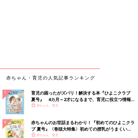
赤ちゃん・育児の人気記事ランキング
育児の困ったがズバリ！解決する本『ひよこクラブ
夏号』 4カ月～2才になるまで、育児に役立つ情報が
いっぱい！
赤ちゃん・育児
赤ちゃんのお世話まるわかり！『初めてのひよこクラ
ブ 夏号』〈巻頭大特集〉初めての授乳がうまくい
く！ おっぱい・ミルクの基本と夏のトラブル 解決テ
赤ちゃん・育児