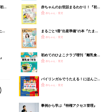
初め
赤ちゃんのお世話まるわかり！『初め
大特
てのひよこクラブ 夏号』〈巻頭大特
赤ちゃん・育児
 お
集〉初めての授乳がうまくいく！ お
ブル
っぱい・ミルクの基本と夏のトラブル
解決テク
たま
まるごと1冊“出産準備”の本『たまご
クラブ 夏号』〈スペシャル大特集〉
赤ちゃん・育児
夫婦で予習する 出産の教科書
初めてのひよこクラブ増刊「離乳食1
』
年生 1皿作るだけ！オールインワン​レ
赤ちゃん・育児
シピ」
バイリンガルでうたえる！にほんご
えいご おうたえほん（たまひよ おう
赤ちゃん・育児
た絵本）
事例から学ぶ『特権アクセス管理』