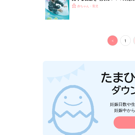
赤ちゃん・育児
<
1
妊娠日数や
妊娠中か