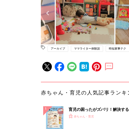
アーカイブ
ママライター体験談
時短家事テク
赤ちゃん・育児の人気記事ランキ
育児の困ったがズバリ！解決する
『ひよこクラブ 秋号』 4カ月～
赤ちゃん・育児
になるまで、育児に役立つ情報が
ぱい！