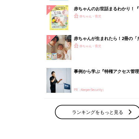
赤ちゃんのお世話まるわかり！『
てのひよこクラブ 夏号』〈巻頭
赤ちゃん・育児
集〉初めての授乳がうまくいく！
っぱい・ミルクの基本と夏のトラ
解決テク
赤ちゃんが生まれたら！2冊の「
ひよ」
赤ちゃん・育児
事例から学ぶ『特権アクセス管理
PR（KeeperSecurity）
ランキングをもっと見る