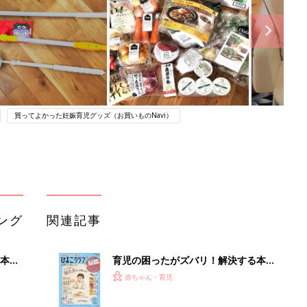
買ってよかった妊娠育児グッズ（お買いものNavi）
ング
関連記事
本
育児の困ったがズバリ！解決する本
2才
『ひよこクラブ 秋号』 4カ月～2才
赤ちゃん・育児
いっ
になるまで、育児に役立つ情報がいっ
ぱい！