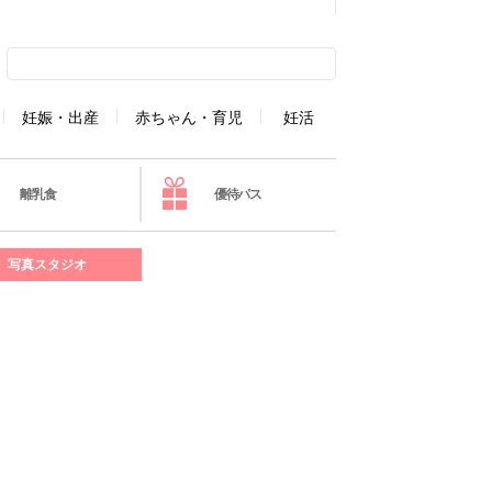
妊娠・出産
赤ちゃん・育児
妊活
離乳食
優待パス
写真スタジオ