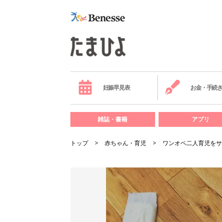
妊娠早見表
お金・手続
雑誌・書籍
アプリ
トップ
赤ちゃん・育児
ワンオペ二人育児をサ