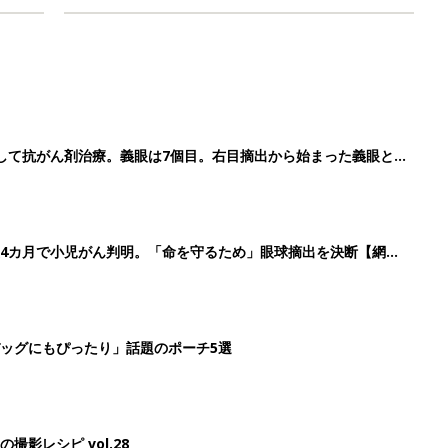
して抗がん剤治療。義眼は7個目。右目摘出から始まった義眼と
4カ月で小児がん判明。「命を守るため」眼球摘出を決断【網膜
ッグにもぴったり」話題のポーチ5選
影レシピ vol.28