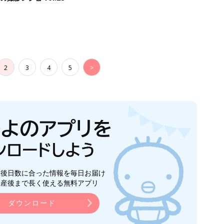
2
3
4
5
>
生後日数に合った情報を毎日お届け
ら産後まで長く使える無料アプリ
ダウンロード