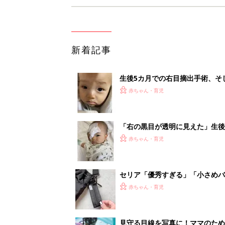
新着記事
生後5カ月での右目摘出手術、そ
の生活【網膜芽細胞腫】
赤ちゃん・育児
「右の黒目が透明に見えた」生後
芽細胞腫】
赤ちゃん・育児
セリア「優秀すぎる」「小さめバ
赤ちゃん・育児
見守る目線を写真に！ママのための撮