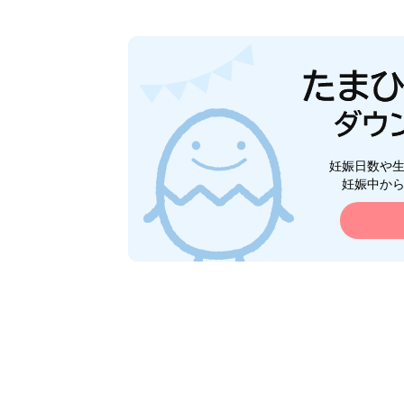
妊娠日数や
妊娠中か