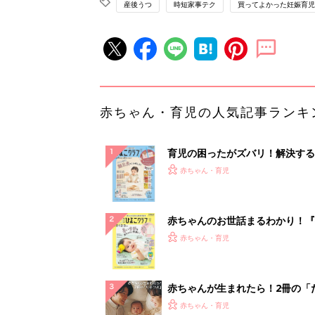
産後うつ
時短家事テク
買ってよかった妊娠育児
赤ちゃん・育児の人気記事ランキ
育児の困ったがズバリ！解決する
『ひよこクラブ 秋号』 4カ月～
赤ちゃん・育児
になるまで、育児に役立つ情報が
ぱい！
赤ちゃんのお世話まるわかり！『
てのひよこクラブ 夏号』〈巻頭
赤ちゃん・育児
集〉初めての授乳がうまくいく！
っぱい・ミルクの基本と夏のトラ
解決テク
赤ちゃんが生まれたら！2冊の「
ひよ」
赤ちゃん・育児