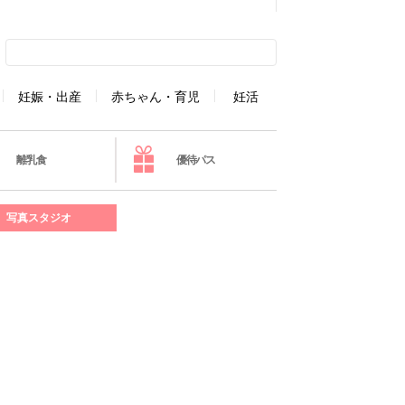
妊娠・出産
赤ちゃん・育児
妊活
離乳食
優待パス
写真スタジオ