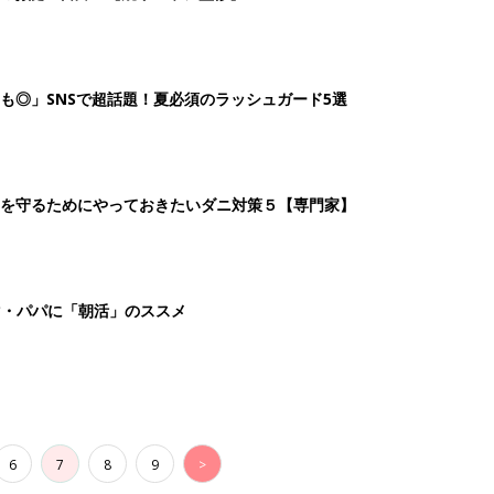
も◎」SNSで超話題！夏必須のラッシュガード5選
を守るためにやっておきたいダニ対策５【専門家】
マ・パパに「朝活」のススメ
6
7
8
9
>