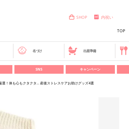
SHOP
内祝い
TOP
き
名づけ
出産準備
SNS
キャンペーン
厳選！体も心もクタクタ… 産後ストレスケアお助けグッズ4選