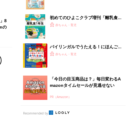
夫婦で予習する 出産の教科書
初めてのひよこクラブ増刊「離乳食1
」8
年生 1皿作るだけ！オールインワン​レ
赤ちゃん・育児
nの
シピ」
バイリンガルでうたえる！にほんご
えいご おうたえほん（たまひよ おう
赤ちゃん・育児
た絵本）
「今日の目玉商品は？」毎日変わるA
mazonタイムセールが見逃せない
PR（Amazon）
Recommended by