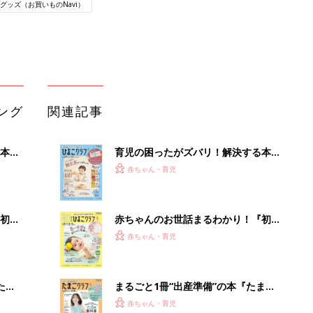
グッズ（お買いものNavi）
ング
関連記事
本
育児の困ったがズバリ！解決する本
2才
『ひよこクラブ 秋号』 4カ月～2才
赤ちゃん・育児
いっ
になるまで、育児に役立つ情報がいっ
ぱい！
初め
赤ちゃんのお世話まるわかり！『初め
大特
てのひよこクラブ 夏号』〈巻頭大特
赤ちゃん・育児
 お
集〉初めての授乳がうまくいく！ お
ブル
っぱい・ミルクの基本と夏のトラブル
解決テク
たま
まるごと1冊“出産準備”の本『たまご
クラブ 夏号』〈スペシャル大特集〉
赤ちゃん・育児