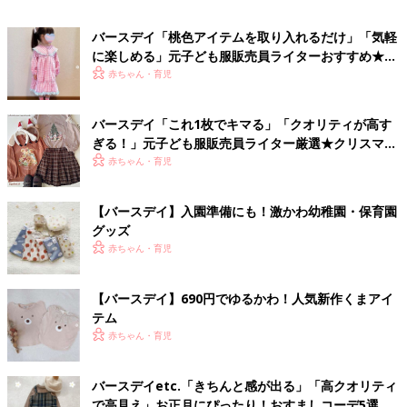
バースデイ「桃色アイテムを取り入れるだけ」「気軽
に楽しめる」元子ども服販売員ライターおすすめ★ひ
な祭りコーデ5選
赤ちゃん・育児
バースデイ「これ1枚でキマる」「クオリティが高す
ぎる！」元子ども服販売員ライター厳選★クリスマス
アイテム5選
赤ちゃん・育児
【バースデイ】入園準備にも！激かわ幼稚園・保育園
グッズ
赤ちゃん・育児
【バースデイ】690円でゆるかわ！人気新作くまアイ
テム
赤ちゃん・育児
バースデイetc.「きちんと感が出る」「高クオリティ
で高見え」お正月にぴったり！おすましコーデ5選