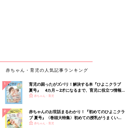
赤ちゃん・育児の人気記事ランキング
育児の困ったがズバリ！解決する本『ひよこクラブ
夏号』 4カ月～2才になるまで、育児に役立つ情報が
いっぱい！
赤ちゃん・育児
赤ちゃんのお世話まるわかり！『初めてのひよこクラ
ブ 夏号』〈巻頭大特集〉初めての授乳がうまくい
く！ おっぱい・ミルクの基本と夏のトラブル 解決テ
赤ちゃん・育児