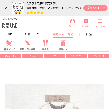
×
内祝い
SHOP
メニュー
TOP
妊娠・出産
赤ちゃん・育児
妊活
育児グッズ
病気・予防接種
離乳食
優待パス
ひよこクラブ
アプリ
SNS
キャンペーン
写真スタジオ