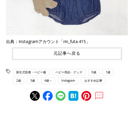
出典：Instagramアカウント「rin_futa.415」
元記事へ戻る
新生児肌着・ベビー服
ベビー用品・グッズ
0歳
1歳
2歳
3歳
4歳～
Instagram
おすすめ記事