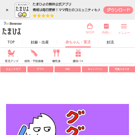
×
内祝い
SHOP
メニュー
TOP
妊娠・出産
赤ちゃん・育児
妊活
育児グッズ
病気・予防接種
離乳食
優待パス
ひよこクラブ
アプリ
SNS
キャンペーン
写真スタジオ