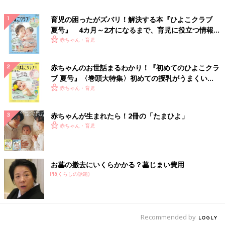
育児の困ったがズバリ！解決する本『ひよこクラブ
夏号』 4カ月～2才になるまで、育児に役立つ情報が
いっぱい！
赤ちゃん・育児
赤ちゃんのお世話まるわかり！『初めてのひよこクラ
ブ 夏号』〈巻頭大特集〉初めての授乳がうまくい
く！ おっぱい・ミルクの基本と夏のトラブル 解決テ
赤ちゃん・育児
ク
赤ちゃんが生まれたら！2冊の「たまひよ」
赤ちゃん・育児
お墓の撤去にいくらかかる？墓じまい費用
PR(くらしの話題)
Recommended by