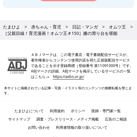
たまひよ
赤ちゃん・育児
日記・マンガ
オムツ王
［父親目線！育児漫画！オムツ王＃150］膝の滑り台を堪能
ＡＢＪマークは、この電子書店・電子書籍配信サービスが、
著作権者からコンテンツ使用許諾を得た正規版配信サービス
であることを示す登録商標（登録番号 第11091000号）です。
ABJマークの詳細、ABJマークを掲示しているサービスの一覧
はこちら→
https://aebs.or.jp/
本サイトに掲載されている記事・写真・イラスト等のコンテンツの無断転載を禁じま
す。
たまひよについて
利用規約
ポリシー
医師・専門家一覧
サイトマップ
調査・プレスリリース・メディア掲載
広告のご相談
お問い合わせ
利用者情報の取り扱いについて