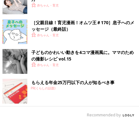
赤ちゃん・育児
［父親目線！育児漫画！オムツ王＃170］息子へのメ
ッセージ（最終話）
赤ちゃん・育児
子どものかわいい動きを4コマ漫画風に。ママのため
の撮影レシピ vol.15
赤ちゃん・育児
もらえる年金25万円以下の人が知るべき事
PR(くらしの話題)
Recommended by