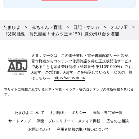
たまひよ
赤ちゃん・育児
日記・マンガ
オムツ王
［父親目線！育児漫画！オムツ王＃150］膝の滑り台を堪能
ＡＢＪマークは、この電子書店・電子書籍配信サービスが、
著作権者からコンテンツ使用許諾を得た正規版配信サービス
であることを示す登録商標（登録番号 第11091000号）です。
ABJマークの詳細、ABJマークを掲示しているサービスの一覧
はこちら→
https://aebs.or.jp/
本サイトに掲載されている記事・写真・イラスト等のコンテンツの無断転載を禁じま
す。
たまひよについて
利用規約
ポリシー
医師・専門家一覧
サイトマップ
調査・プレスリリース・メディア掲載
広告のご相談
お問い合わせ
利用者情報の取り扱いについて