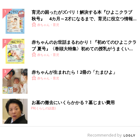
育児の困ったがズバリ！解決する本『ひよこクラブ
秋号』 4カ月～2才になるまで、育児に役立つ情報が
いっぱい！
赤ちゃん・育児
赤ちゃんのお世話まるわかり！『初めてのひよこクラ
ブ 夏号』〈巻頭大特集〉初めての授乳がうまくい
く！ おっぱい・ミルクの基本と夏のトラブル 解決テ
赤ちゃん・育児
ク
赤ちゃんが生まれたら！2冊の「たまひよ」
赤ちゃん・育児
お墓の撤去にいくらかかる？墓じまい費用
PR(くらしの話題)
Recommended by