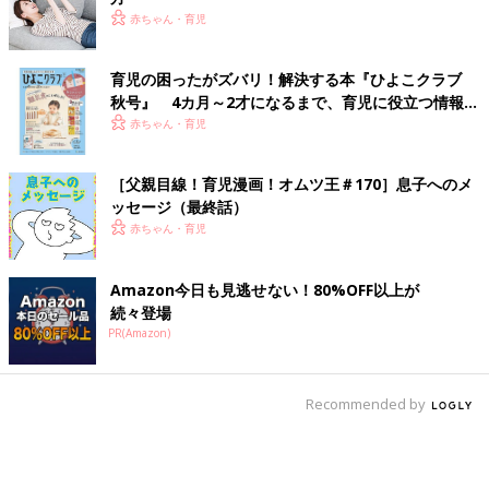
赤ちゃん・育児
育児の困ったがズバリ！解決する本『ひよこクラブ
秋号』 4カ月～2才になるまで、育児に役立つ情報が
いっぱい！
赤ちゃん・育児
［父親目線！育児漫画！オムツ王＃170］息子へのメ
ッセージ（最終話）
赤ちゃん・育児
Amazon今日も見逃せない！80%OFF以上が
続々登場
PR(Amazon)
Recommended by