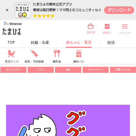
×
内祝い
SHOP
メニュー
TOP
妊娠・出産
赤ちゃん・育児
妊活
育児グッズ
病気・予防接種
離乳食
優待パス
ひよこクラブ
アプリ
SNS
キャンペーン
写真スタジオ