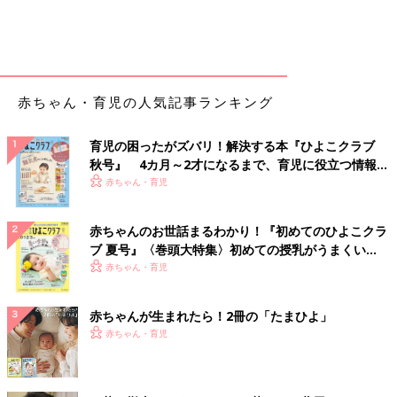
赤ちゃん・育児の人気記事ランキング
育児の困ったがズバリ！解決する本『ひよこクラブ
秋号』 4カ月～2才になるまで、育児に役立つ情報が
いっぱい！
赤ちゃん・育児
赤ちゃんのお世話まるわかり！『初めてのひよこクラ
ブ 夏号』〈巻頭大特集〉初めての授乳がうまくい
く！ おっぱい・ミルクの基本と夏のトラブル 解決テ
赤ちゃん・育児
ク
赤ちゃんが生まれたら！2冊の「たまひよ」
赤ちゃん・育児