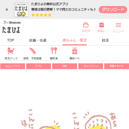
×
内祝い
SHOP
メニュー
TOP
妊娠・出産
赤ちゃん・育児
妊活
育児グッズ
病気・予防接種
離乳食
優待パス
ひよこクラブ
アプリ
SNS
キャンペーン
写真スタジオ