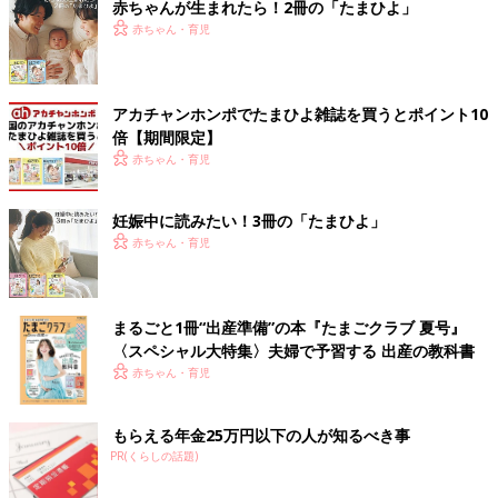
赤ちゃんが生まれたら！2冊の「たまひよ」
赤ちゃん・育児
アカチャンホンポでたまひよ雑誌を買うとポイント10
倍【期間限定】
赤ちゃん・育児
妊娠中に読みたい！3冊の「たまひよ」
赤ちゃん・育児
まるごと1冊“出産準備”の本『たまごクラブ 夏号』
〈スペシャル大特集〉夫婦で予習する 出産の教科書
赤ちゃん・育児
もらえる年金25万円以下の人が知るべき事
PR(くらしの話題)