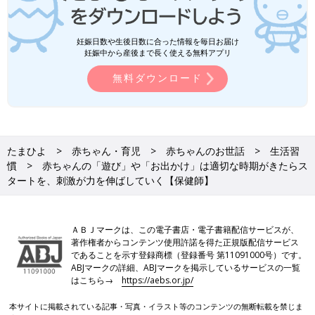
妊娠日数や生後日数に合った情報を毎日お届け
妊娠中から産後まで長く使える無料アプリ
無料ダウンロード
たまひよ
赤ちゃん・育児
赤ちゃんのお世話
生活習
慣
赤ちゃんの「遊び」や「お出かけ」は適切な時期がきたらス
タートを、刺激が力を伸ばしていく【保健師】
ＡＢＪマークは、この電子書店・電子書籍配信サービスが、
著作権者からコンテンツ使用許諾を得た正規版配信サービス
であることを示す登録商標（登録番号 第11091000号）です。
ABJマークの詳細、ABJマークを掲示しているサービスの一覧
はこちら→
https://aebs.or.jp/
本サイトに掲載されている記事・写真・イラスト等のコンテンツの無断転載を禁じま