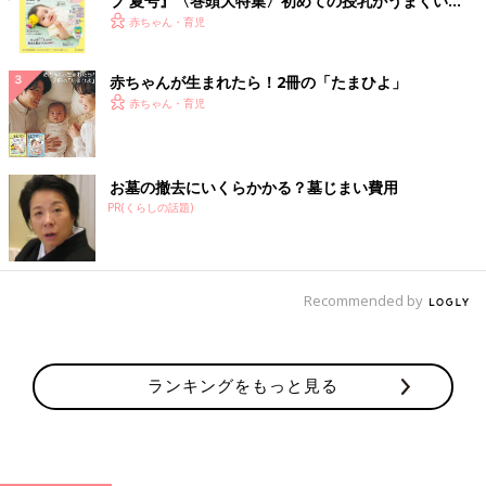
ブ 夏号』〈巻頭大特集〉初めての授乳がうまくい
く！ おっぱい・ミルクの基本と夏のトラブル 解決テ
赤ちゃん・育児
ク
赤ちゃんが生まれたら！2冊の「たまひよ」
赤ちゃん・育児
お墓の撤去にいくらかかる？墓じまい費用
PR(くらしの話題)
Recommended by
ランキングをもっと見る