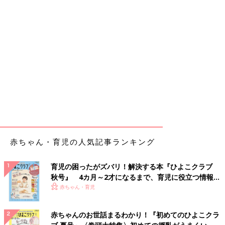
赤ちゃん・育児の人気記事ランキング
育児の困ったがズバリ！解決する本『ひよこクラブ
秋号』 4カ月～2才になるまで、育児に役立つ情報が
いっぱい！
赤ちゃん・育児
赤ちゃんのお世話まるわかり！『初めてのひよこクラ