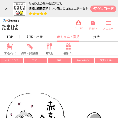
×
内祝い
SHOP
メニュー
TOP
妊娠・出産
赤ちゃん・育児
妊活
育児グッズ
病気・予防接種
離乳食
優待パス
ひよこクラブ
アプリ
SNS
キャンペーン
写真スタジオ