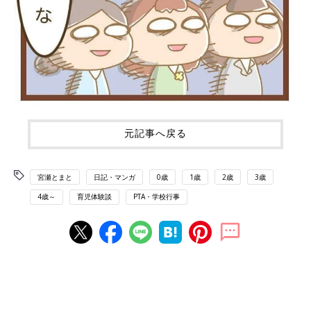
元記事へ戻る
宮瀬とまと
日記・マンガ
0歳
1歳
2歳
3歳
4歳～
育児体験談
PTA・学校行事