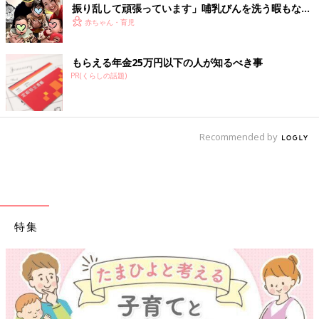
振り乱して頑張っています」哺乳びんを洗う暇もない
怒涛の育児とは！？【桑子英里アナ・インタビュー】
赤ちゃん・育児
もらえる年金25万円以下の人が知るべき事
PR(くらしの話題)
Recommended by
特集