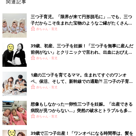
関連記事
三つ子育児。「限界が来て円形脱毛に」…でも、三つ
子だからこそ生まれた宝物のようなご縁がたくさん！
【体験談】
赤ちゃん・育児
39歳、初産、三つ子を妊娠！「三つ子を無事に産んだ
前例がない」とクリニックで言われ、出血におびえる
日々…【桑子英里アナ・インタビュー】
赤ちゃん・育児
1歳の三つ子を育てるママ。生まれてすぐのワンオ
ペ、保活、そして、新幹線での通勤⁈ 三つ子の子育て
のリアル【多胎育児体験談】
赤ちゃん・育児
想像もしなかった一卵性三つ子を妊娠。「出産できる
病院が見つからない…」突然の破水とトラブルも多数
経験！【体験談】
赤ちゃん・育児
39歳で三つ子出産！「ワンオペになる時間帯は、髪を