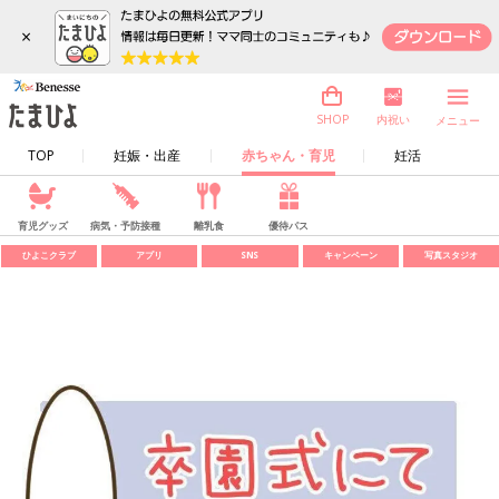
×
内祝い
SHOP
メニュー
TOP
妊娠・出産
赤ちゃん・育児
妊活
育児グッズ
病気・予防接種
離乳食
優待パス
ひよこクラブ
アプリ
SNS
キャンペーン
写真スタジオ