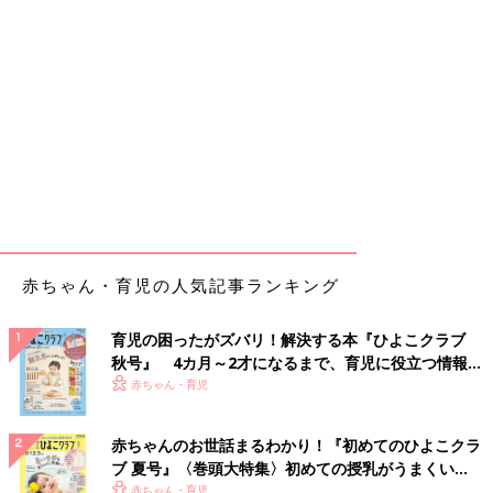
赤ちゃん・育児の人気記事ランキング
育児の困ったがズバリ！解決する本『ひよこクラブ
秋号』 4カ月～2才になるまで、育児に役立つ情報が
いっぱい！
赤ちゃん・育児
赤ちゃんのお世話まるわかり！『初めてのひよこクラ
ブ 夏号』〈巻頭大特集〉初めての授乳がうまくい
く！ おっぱい・ミルクの基本と夏のトラブル 解決テ
赤ちゃん・育児