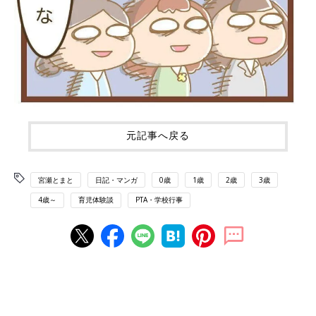
元記事へ戻る
宮瀬とまと
日記・マンガ
0歳
1歳
2歳
3歳
4歳～
育児体験談
PTA・学校行事