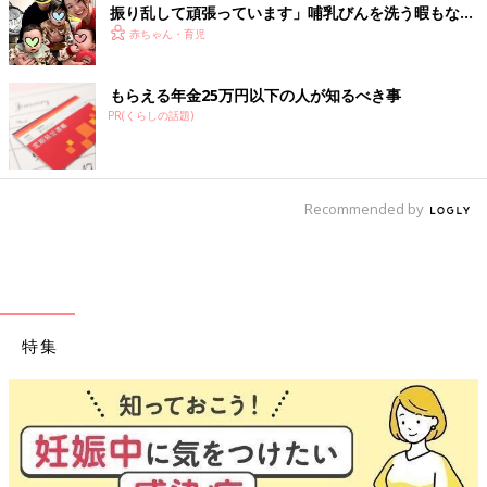
振り乱して頑張っています」哺乳びんを洗う暇もない
怒涛の育児とは！？【桑子英里アナ・インタビュー】
赤ちゃん・育児
もらえる年金25万円以下の人が知るべき事
PR(くらしの話題)
Recommended by
特集