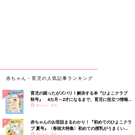
赤ちゃん・育児の人気記事ランキング
育児の困ったがズバリ！解決する本『ひよこクラブ
秋号』 4カ月～2才になるまで、育児に役立つ情報が
いっぱい！
赤ちゃん・育児
赤ちゃんのお世話まるわかり！『初めてのひよこクラ
ブ 夏号』〈巻頭大特集〉初めての授乳がうまくい
く！ おっぱい・ミルクの基本と夏のトラブル 解決テ
赤ちゃん・育児