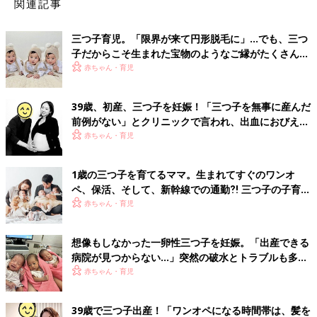
関連記事
三つ子育児。「限界が来て円形脱毛に」…でも、三つ
子だからこそ生まれた宝物のようなご縁がたくさん！
【体験談】
赤ちゃん・育児
39歳、初産、三つ子を妊娠！「三つ子を無事に産んだ
前例がない」とクリニックで言われ、出血におびえる
日々…【桑子英里アナ・インタビュー】
赤ちゃん・育児
1歳の三つ子を育てるママ。生まれてすぐのワンオ
ペ、保活、そして、新幹線での通勤⁈ 三つ子の子育て
のリアル【多胎育児体験談】
赤ちゃん・育児
想像もしなかった一卵性三つ子を妊娠。「出産できる
病院が見つからない…」突然の破水とトラブルも多数
経験！【体験談】
赤ちゃん・育児
39歳で三つ子出産！「ワンオペになる時間帯は、髪を