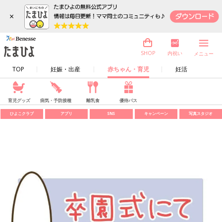
×
内祝い
SHOP
メニュー
TOP
妊娠・出産
赤ちゃん・育児
妊活
育児グッズ
病気・予防接種
離乳食
優待パス
ひよこクラブ
アプリ
SNS
キャンペーン
写真スタジオ