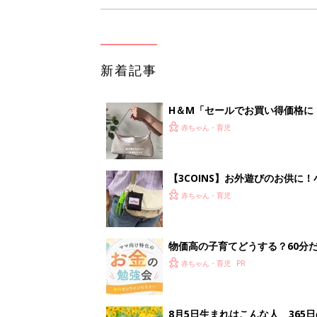
新着記事
H＆М「セールでお買い得価格に
赤ちゃん・育児
【3COINS】お外遊びのお供
ート」
赤ちゃん・育児
物価高の子育てどうする？60分
赤ちゃん・育児
8月5日生まれはこんな人 365