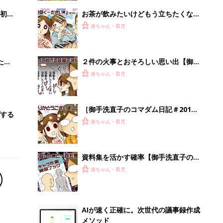
初め
お茶が飲みたいけどもう立ちたくない
大特
～その時あなたは～【御手洗直子のコ
赤ちゃん・育児
 お
マダム日記 ＃198】
ブル
たま
２件の火事とおそろしい思い出【御手
洗直子のコマダム日記 ＃197】
赤ちゃん・育児
［御手洗直子のコマダム日記＃201］
する
人気エピソードをもう1度！【御手洗
赤ちゃん・育児
直子さん卒業企画】
資料集を活かす確率【御手洗直子のコ
マダム日記 ＃196】
赤ちゃん・育児
AIが速く正確に。次世代の議事録作成
メソッド