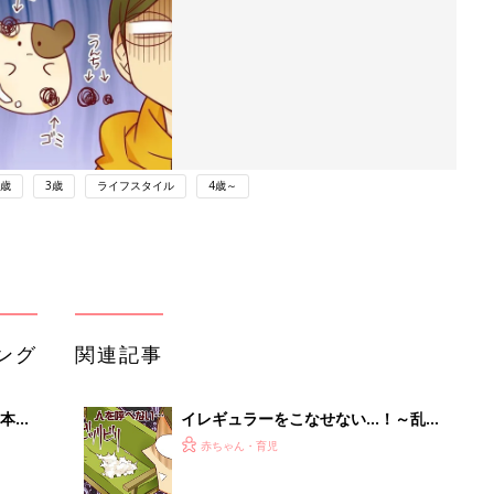
2歳
3歳
ライフスタイル
4歳～
ング
関連記事
本
イレギュラーをこなせない…！～乱れ
2才
てゆく家～【御手洗直子のコマダム日
赤ちゃん・育児
いっ
記 ＃199】