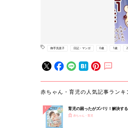
御手洗直子
日記・マンガ
0歳
1歳
赤ちゃん・育児の人気記事ランキ
育児の困ったがズバリ！解決する
『ひよこクラブ 夏号』 4カ月～
赤ちゃん・育児
になるまで、育児に役立つ情報が
ぱい！