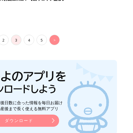
2
3
4
5
>
生後日数に合った情報を毎日お届け
ら産後まで長く使える無料アプリ
ダウンロード