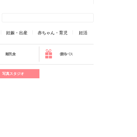
妊娠・出産
赤ちゃん・育児
妊活
離乳食
優待パス
写真スタジオ