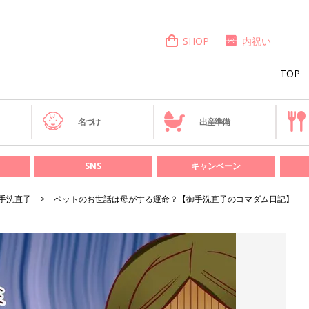
SHOP
内祝い
TOP
き
名づけ
出産準備
SNS
キャンペーン
手洗直子
ペットのお世話は母がする運命？【御手洗直子のコマダム日記】