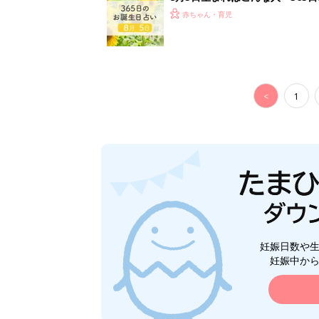
赤ちゃん・育児
<
1
妊娠日数や
妊娠中か