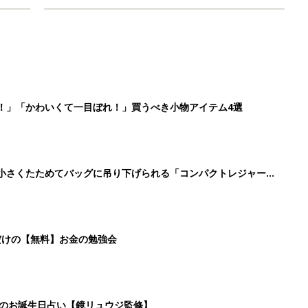
！」「かわいくて一目ぼれ！」買うべき小物アイテム4選
に！小さくたためてバッグに吊り下げられる「コンパクトレジャーシ
だけの【無料】お金の勉強会
日のお誕生日占い【鏡リュウジ監修】