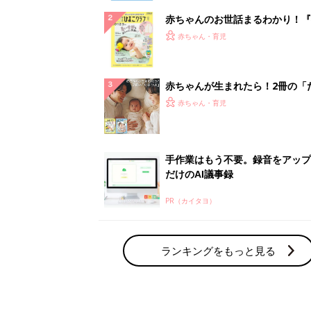
赤ちゃんのお世話まるわかり！『
てのひよこクラブ 夏号』〈巻頭
赤ちゃん・育児
集〉初めての授乳がうまくいく！
っぱい・ミルクの基本と夏のトラ
解決テク
赤ちゃんが生まれたら！2冊の「
ひよ」
赤ちゃん・育児
手作業はもう不要。録音をアップ
だけのAI議事録
PR（カイタヨ）
ランキングをもっと見る