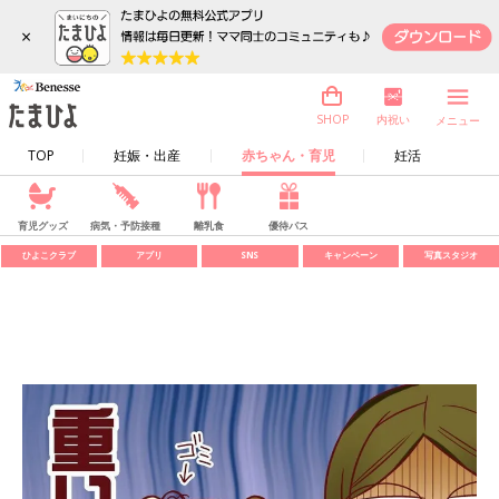
×
内祝い
SHOP
メニュー
TOP
妊娠・出産
赤ちゃん・育児
妊活
育児グッズ
病気・予防接種
離乳食
優待パス
ひよこクラブ
アプリ
SNS
キャンペーン
写真スタジオ