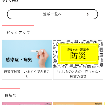
連載一覧へ
ピックアップ
対策、いますぐできるこ
「もしものときの」赤ちゃん・
日本外
と
家族の防災
最新号