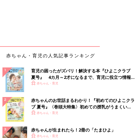
赤ちゃん・育児の人気記事ランキング
育児の困ったがズバリ！解決する本『ひよこクラブ
夏号』 4カ月～2才になるまで、育児に役立つ情報が
いっぱい！
赤ちゃん・育児
赤ちゃんのお世話まるわかり！『初めてのひよこクラ
ブ 夏号』〈巻頭大特集〉初めての授乳がうまくい
く！ おっぱい・ミルクの基本と夏のトラブル 解決テ
赤ちゃん・育児
ク
赤ちゃんが生まれたら！2冊の「たまひよ」
赤ちゃん・育児