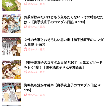
赤ちゃん・育児
お茶が飲みたいけどもう立ちたくない～その時あなた
は～【御手洗直子のコマダム日記 ＃198】
赤ちゃん・育児
２件の火事とおそろしい思い出【御手洗直子のコマダ
ム日記 ＃197】
赤ちゃん・育児
［御手洗直子のコマダム日記＃201］人気エピソード
をもう1度！【御手洗直子さん卒業企画】
赤ちゃん・育児
資料集を活かす確率【御手洗直子のコマダム日記 ＃
196】
赤ちゃん・育児