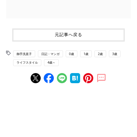
元記事へ戻る
御手洗直子
日記・マンガ
0歳
1歳
2歳
3歳
ライフスタイル
4歳～