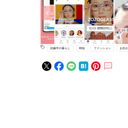
妊娠中の暮らし
時短
ファッション
お出
赤ちゃん・育児の人気記事ランキ
育児の困ったがズバリ！解決する
『ひよこクラブ 秋号』 4カ月～
赤ちゃん・育児
になるまで、育児に役立つ情報が
ぱい！