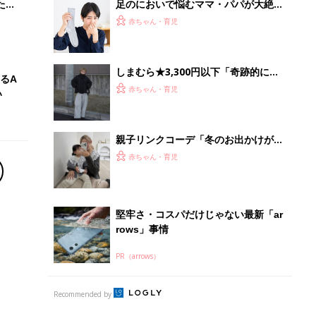
PR（arrows）
Recommended by
離乳食はいつから？進め方は？「たまひよ きほんの離
乳食」
授乳の悩みや初めての離乳食作りに役立つ
子育てとお金
につ
妊娠・出産・育児にかかる費用やもらえる補助
金・助成金を解説