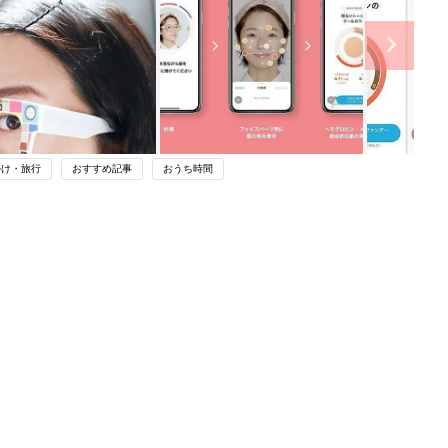
かけ・旅行
おすすめ記事
おうち時間
ング
関連記事
本
オシャレママたちが着るプチプラカジ
2才
ュアルコーデ5選！
赤ちゃん・育児
いっ