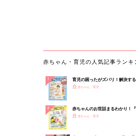
赤ちゃんのお世話まるわかり！『
てのひよこクラブ 夏号』〈巻頭
赤ちゃん・育児
集〉初めての授乳がうまくいく！
っぱい・ミルクの基本と夏のトラ
解決テク
赤ちゃんが生まれたら！2冊の「
ひよ」
赤ちゃん・育児
「今日の目玉商品は？」毎日変わ
mazonタイムセールが見逃せな
PR（Amazon）
ランキングをもっと見る