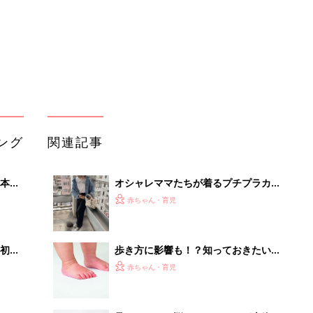
初め
歩き方に影響も！？知っておきたい、
大特
赤ちゃんの足の発達と正しい靴選び
赤ちゃん・育児
 お
【専門家】
ブル
たま
足のにおいで悩むママ・パパが大絶賛
する「魔法の粉」とは？
赤ちゃん・育児
しまむら★3,300円以下「奇跡的に買
るA
えた」「大人にも馴染む色味」高見え
赤ちゃん・育児
い
確実のアウター5選
親子リンクコーデ「冬のお出かけが楽
しくなる！」「色味や素材を合わせた
赤ちゃん・育児
おそろいも♪」激かわフォト5選
堅牢さ・コスパだけじゃない最新「ar
rows」事情