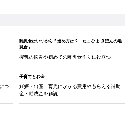
「110円でこのクオリティ」超優秀！トラベルグッズ4選
！？親が悩まされる「魔の3週目」って何？「魔の3カ月」もある
平和だな～」と感じた瞬間
日のお誕生日占い【鏡リュウジ監修】