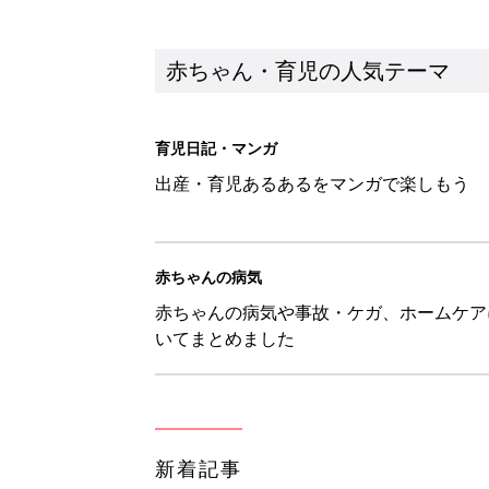
新着記事
セリア「かわいくて機能性も◎」
赤ちゃん・育児
生後3週目の赤ちゃんはよく泣く
って本当？【専門家】
赤ちゃん・育児
反抗期の息子が...ママたちが「
赤ちゃん・育児
8月6日生まれはこんな人 365