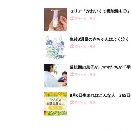
赤ちゃん・育児
<
1
妊娠日数や
妊娠中か